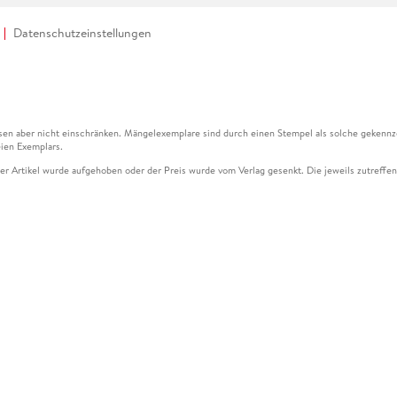
Datenschutzeinstellungen
en aber nicht einschränken. Mängelexemplare sind durch einen Stempel als solche gekennz
ien Exemplars.
ser Artikel wurde aufgehoben oder der Preis wurde vom Verlag gesenkt. Die jeweils zutreffend
ter der Leseprobe übermittelt werden.
kelseite dargestellten Datums vom Verlag angehoben.
g (UVP) des Herstellers.
n zu Preissenkungen beziehen sich auf den vorherigen Preis.
senkungen beziehen sich auf den letzten gebundenen Preis.
kelseite dargestellten Datums vom Verlag angehoben.
n den Gutschein ausschließlich online einlösen unter www.hugendubel.de. Keine Bestellung z
und eBooks) sowie für preisgebundene Kalender, tolino shine (4016621130466), tolino selec
cht möglich. Ein Weiterverkauf und der Handel des Gutscheincodes sind nicht gestattet.