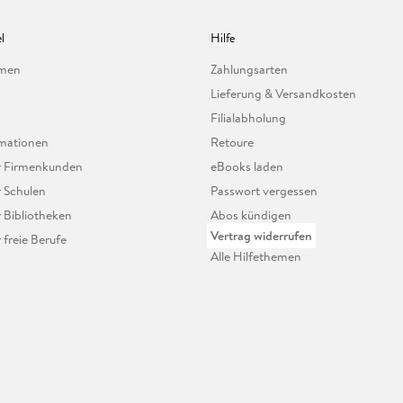
l
Hilfe
hmen
Zahlungsarten
Lieferung & Versandkosten
Filialabholung
mationen
Retoure
ür Firmenkunden
eBooks laden
r Schulen
Passwort vergessen
r Bibliotheken
Abos kündigen
Vertrag widerrufen
r freie Berufe
Alle Hilfethemen