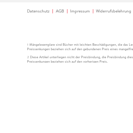
Datenschutz
AGB
Impressum
Widerrufsbelehrung
Mängelexemplare sind Bücher mit leichten Beschädigungen, die das Les
1
Preissenkungen beziehen sich auf den gebundenen Preis eines mangelfre
Diese Artikel unterliegen nicht der Preisbindung, die Preisbindung die
2
Preissenkungen beziehen sich auf den vorherigen Preis.
Durch Öffnen der Leseprobe willigen Sie ein, dass Daten an den Anbie
3
Der gebundene Preis dieses Artikels wird nach Ablauf des auf der Arti
4
Der Preisvergleich bezieht sich auf die unverbindliche Preisempfehlun
5
Der gebundene Preis dieses Artikels wurde vom Verlag gesenkt. Angabe
6
Die Preisbindung dieses Artikels wurde aufgehoben. Angaben zu Preis
7
Der gebundene Preis dieses Artikels wird nach Ablauf des auf der Arti
8
Ihr Gutschein SOMMER13 gilt bis einschließlich 10.08.2026. Sie könne
12
gültig für gesetzlich preisgebundene Artikel (deutschsprachige Bücher 
Gutscheinen und Geschenkkarten kombinierbar. Eine Barauszahlung ist ni