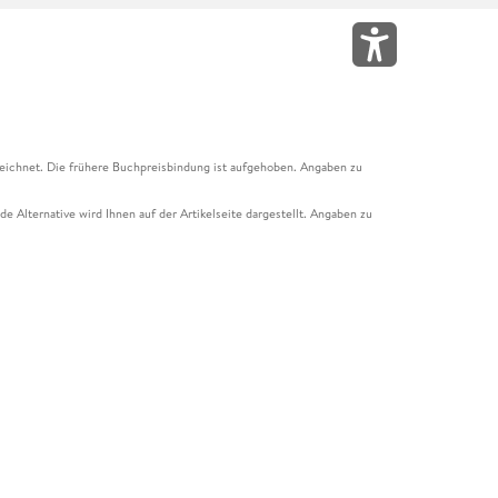
eichnet. Die frühere Buchpreisbindung ist aufgehoben. Angaben zu
e Alternative wird Ihnen auf der Artikelseite dargestellt. Angaben zu
ur Abholung mit Zahlung in der Filiale möglich. Der Gutschein ist nicht
t und das Hugendubel Hörbuch Abo. Der Gutschein ist nicht mit anderen