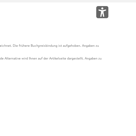
eichnet. Die frühere Buchpreisbindung ist aufgehoben. Angaben zu
e Alternative wird Ihnen auf der Artikelseite dargestellt. Angaben zu
ur Abholung mit Zahlung in der Filiale möglich. Der Gutschein ist nicht
t und das Hugendubel Hörbuch Abo. Der Gutschein ist nicht mit anderen