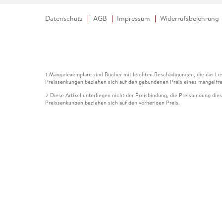
Datenschutz
AGB
Impressum
Widerrufsbelehrung
Mängelexemplare sind Bücher mit leichten Beschädigungen, die das Les
1
Preissenkungen beziehen sich auf den gebundenen Preis eines mangelfre
Diese Artikel unterliegen nicht der Preisbindung, die Preisbindung die
2
Preissenkungen beziehen sich auf den vorherigen Preis.
Durch Öffnen der Leseprobe willigen Sie ein, dass Daten an den Anbie
3
Der gebundene Preis dieses Artikels wird nach Ablauf des auf der Arti
4
Der Preisvergleich bezieht sich auf die unverbindliche Preisempfehlun
5
Der gebundene Preis dieses Artikels wurde vom Verlag gesenkt. Angabe
6
Die Preisbindung dieses Artikels wurde aufgehoben. Angaben zu Preis
7
Der gebundene Preis dieses Artikels wird nach Ablauf des auf der Arti
8
Ihr Gutschein SOMMER13 gilt bis einschließlich 10.08.2026. Sie könne
12
gültig für gesetzlich preisgebundene Artikel (deutschsprachige Bücher 
Gutscheinen und Geschenkkarten kombinierbar. Eine Barauszahlung ist ni