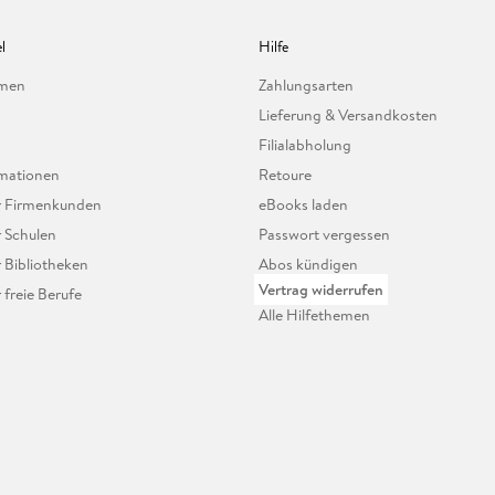
l
Hilfe
hmen
Zahlungsarten
Lieferung & Versandkosten
Filialabholung
mationen
Retoure
ür Firmenkunden
eBooks laden
r Schulen
Passwort vergessen
r Bibliotheken
Abos kündigen
Vertrag widerrufen
r freie Berufe
Alle Hilfethemen