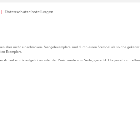
Datenschutzeinstellungen
en aber nicht einschränken. Mängelexemplare sind durch einen Stempel als solche gekennz
ien Exemplars.
ser Artikel wurde aufgehoben oder der Preis wurde vom Verlag gesenkt. Die jeweils zutreffend
ter der Leseprobe übermittelt werden.
kelseite dargestellten Datums vom Verlag angehoben.
g (UVP) des Herstellers.
n zu Preissenkungen beziehen sich auf den vorherigen Preis.
senkungen beziehen sich auf den letzten gebundenen Preis.
kelseite dargestellten Datums vom Verlag angehoben.
n den Gutschein ausschließlich online einlösen unter www.hugendubel.de. Keine Bestellung z
und eBooks) sowie für preisgebundene Kalender, tolino shine (4016621130466), tolino selec
cht möglich. Ein Weiterverkauf und der Handel des Gutscheincodes sind nicht gestattet.