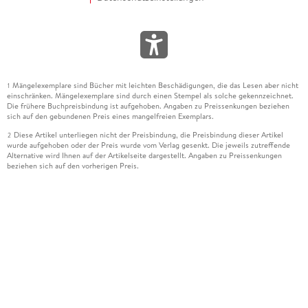
Mängelexemplare sind Bücher mit leichten Beschädigungen, die das Lesen aber nicht
1
einschränken. Mängelexemplare sind durch einen Stempel als solche gekennzeichnet.
Die frühere Buchpreisbindung ist aufgehoben. Angaben zu Preissenkungen beziehen
sich auf den gebundenen Preis eines mangelfreien Exemplars.
Diese Artikel unterliegen nicht der Preisbindung, die Preisbindung dieser Artikel
2
wurde aufgehoben oder der Preis wurde vom Verlag gesenkt. Die jeweils zutreffende
Alternative wird Ihnen auf der Artikelseite dargestellt. Angaben zu Preissenkungen
beziehen sich auf den vorherigen Preis.
Durch Öffnen der Leseprobe willigen Sie ein, dass Daten an den Anbieter der
3
Leseprobe übermittelt werden.
Der gebundene Preis dieses Artikels wird nach Ablauf des auf der Artikelseite
4
dargestellten Datums vom Verlag angehoben.
Der Preisvergleich bezieht sich auf die unverbindliche Preisempfehlung (UVP) des
5
Herstellers.
Der gebundene Preis dieses Artikels wurde vom Verlag gesenkt. Angaben zu
6
Preissenkungen beziehen sich auf den vorherigen Preis.
Die Preisbindung dieses Artikels wurde aufgehoben. Angaben zu Preissenkungen
7