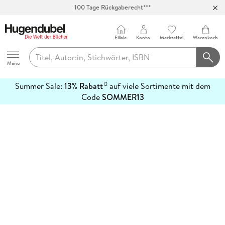
100 Tage Rückgaberecht***
Abholung in über 100 Filialen
Filiale
Konto
Merkzettel
Warenkorb
Hugendubel
Menu
Summer Sale:
13% Rabatt
auf viele Sortimente mit dem
12
mehr
Code
SOMMER13
erfahren