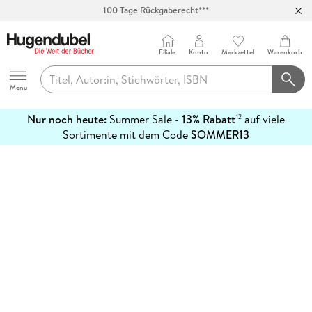
100 Tage Rückgaberecht***
Abholung in über 100 Filialen
Filiale
Konto
Merkzettel
Warenkorb
Hugendubel
Menu
Nur noch heute:
Summer Sale -
13% Rabatt
auf viele
12
mehr
Sortimente mit dem Code
SOMMER13
erfahren