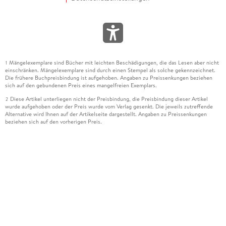
Mängelexemplare sind Bücher mit leichten Beschädigungen, die das Lesen aber nicht
1
einschränken. Mängelexemplare sind durch einen Stempel als solche gekennzeichnet.
Die frühere Buchpreisbindung ist aufgehoben. Angaben zu Preissenkungen beziehen
sich auf den gebundenen Preis eines mangelfreien Exemplars.
Diese Artikel unterliegen nicht der Preisbindung, die Preisbindung dieser Artikel
2
wurde aufgehoben oder der Preis wurde vom Verlag gesenkt. Die jeweils zutreffende
Alternative wird Ihnen auf der Artikelseite dargestellt. Angaben zu Preissenkungen
beziehen sich auf den vorherigen Preis.
Durch Öffnen der Leseprobe willigen Sie ein, dass Daten an den Anbieter der
3
Leseprobe übermittelt werden.
Der gebundene Preis dieses Artikels wird nach Ablauf des auf der Artikelseite
4
dargestellten Datums vom Verlag angehoben.
Der Preisvergleich bezieht sich auf die unverbindliche Preisempfehlung (UVP) des
5
Herstellers.
Der gebundene Preis dieses Artikels wurde vom Verlag gesenkt. Angaben zu
6
Preissenkungen beziehen sich auf den vorherigen Preis.
Die Preisbindung dieses Artikels wurde aufgehoben. Angaben zu Preissenkungen
7