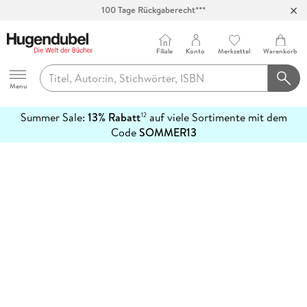
100 Tage Rückgaberecht***
Abholung in über 100 Filialen
Filiale
Konto
Merkzettel
Warenkorb
Hugendubel
Menu
Summer Sale:
13% Rabatt
auf viele Sortimente mit dem
12
mehr
Code
SOMMER13
erfahren