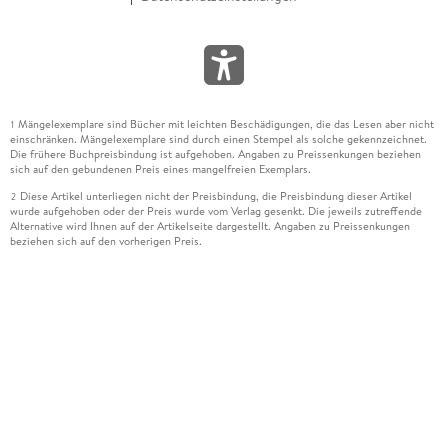
Mängelexemplare sind Bücher mit leichten Beschädigungen, die das Lesen aber nicht
1
einschränken. Mängelexemplare sind durch einen Stempel als solche gekennzeichnet.
Die frühere Buchpreisbindung ist aufgehoben. Angaben zu Preissenkungen beziehen
sich auf den gebundenen Preis eines mangelfreien Exemplars.
Diese Artikel unterliegen nicht der Preisbindung, die Preisbindung dieser Artikel
2
wurde aufgehoben oder der Preis wurde vom Verlag gesenkt. Die jeweils zutreffende
Alternative wird Ihnen auf der Artikelseite dargestellt. Angaben zu Preissenkungen
beziehen sich auf den vorherigen Preis.
Durch Öffnen der Leseprobe willigen Sie ein, dass Daten an den Anbieter der
3
Leseprobe übermittelt werden.
Der gebundene Preis dieses Artikels wird nach Ablauf des auf der Artikelseite
4
dargestellten Datums vom Verlag angehoben.
Der Preisvergleich bezieht sich auf die unverbindliche Preisempfehlung (UVP) des
5
Herstellers.
Der gebundene Preis dieses Artikels wurde vom Verlag gesenkt. Angaben zu
6
Preissenkungen beziehen sich auf den vorherigen Preis.
Die Preisbindung dieses Artikels wurde aufgehoben. Angaben zu Preissenkungen
7