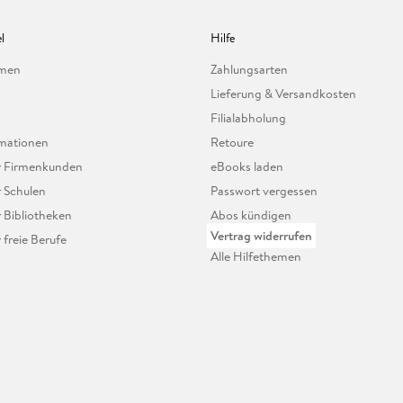
l
Hilfe
hmen
Zahlungsarten
Lieferung & Versandkosten
Filialabholung
mationen
Retoure
ür Firmenkunden
eBooks laden
r Schulen
Passwort vergessen
r Bibliotheken
Abos kündigen
Vertrag widerrufen
r freie Berufe
Alle Hilfethemen