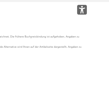
eichnet. Die frühere Buchpreisbindung ist aufgehoben. Angaben zu
e Alternative wird Ihnen auf der Artikelseite dargestellt. Angaben zu
ur Abholung mit Zahlung in der Filiale möglich. Der Gutschein ist nicht
t und das Hugendubel Hörbuch Abo. Der Gutschein ist nicht mit anderen