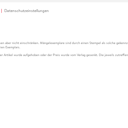
Datenschutzeinstellungen
en aber nicht einschränken. Mängelexemplare sind durch einen Stempel als solche gekennz
ien Exemplars.
ser Artikel wurde aufgehoben oder der Preis wurde vom Verlag gesenkt. Die jeweils zutreffend
ter der Leseprobe übermittelt werden.
kelseite dargestellten Datums vom Verlag angehoben.
g (UVP) des Herstellers.
n zu Preissenkungen beziehen sich auf den vorherigen Preis.
senkungen beziehen sich auf den letzten gebundenen Preis.
kelseite dargestellten Datums vom Verlag angehoben.
n den Gutschein ausschließlich online einlösen unter www.hugendubel.de. Keine Bestellung z
und eBooks) sowie für preisgebundene Kalender, tolino shine (4016621130466), tolino selec
cht möglich. Ein Weiterverkauf und der Handel des Gutscheincodes sind nicht gestattet.