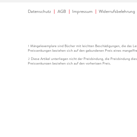
Datenschutz
AGB
Impressum
Widerrufsbelehrung
Mängelexemplare sind Bücher mit leichten Beschädigungen, die das Les
1
Preissenkungen beziehen sich auf den gebundenen Preis eines mangelfre
Diese Artikel unterliegen nicht der Preisbindung, die Preisbindung die
2
Preissenkungen beziehen sich auf den vorherigen Preis.
Durch Öffnen der Leseprobe willigen Sie ein, dass Daten an den Anbie
3
Der gebundene Preis dieses Artikels wird nach Ablauf des auf der Arti
4
Der Preisvergleich bezieht sich auf die unverbindliche Preisempfehlun
5
Der gebundene Preis dieses Artikels wurde vom Verlag gesenkt. Angabe
6
Die Preisbindung dieses Artikels wurde aufgehoben. Angaben zu Preis
7
Der gebundene Preis dieses Artikels wird nach Ablauf des auf der Arti
8
Ihr Gutschein SOMMER13 gilt bis einschließlich 10.08.2026. Sie könne
12
gültig für gesetzlich preisgebundene Artikel (deutschsprachige Bücher 
Gutscheinen und Geschenkkarten kombinierbar. Eine Barauszahlung ist ni