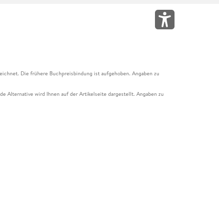
eichnet. Die frühere Buchpreisbindung ist aufgehoben. Angaben zu
e Alternative wird Ihnen auf der Artikelseite dargestellt. Angaben zu
ur Abholung mit Zahlung in der Filiale möglich. Der Gutschein ist nicht
t und das Hugendubel Hörbuch Abo. Der Gutschein ist nicht mit anderen