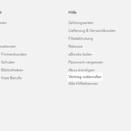
l
Hilfe
hmen
Zahlungsarten
Lieferung & Versandkosten
Filialabholung
mationen
Retoure
ür Firmenkunden
eBooks laden
r Schulen
Passwort vergessen
r Bibliotheken
Abos kündigen
Vertrag widerrufen
r freie Berufe
Alle Hilfethemen