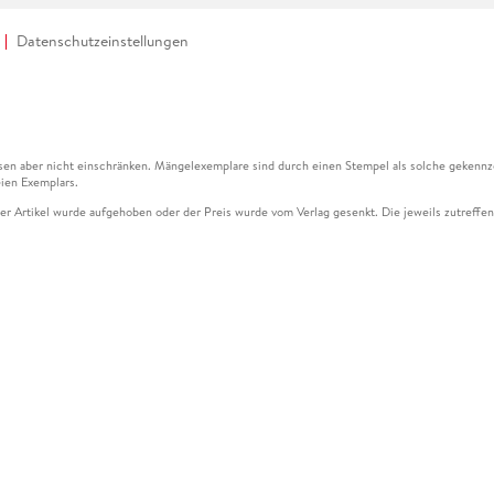
Datenschutzeinstellungen
en aber nicht einschränken. Mängelexemplare sind durch einen Stempel als solche gekennz
ien Exemplars.
ser Artikel wurde aufgehoben oder der Preis wurde vom Verlag gesenkt. Die jeweils zutreffend
ter der Leseprobe übermittelt werden.
kelseite dargestellten Datums vom Verlag angehoben.
g (UVP) des Herstellers.
n zu Preissenkungen beziehen sich auf den vorherigen Preis.
senkungen beziehen sich auf den letzten gebundenen Preis.
kelseite dargestellten Datums vom Verlag angehoben.
n den Gutschein ausschließlich online einlösen unter www.hugendubel.de. Keine Bestellung z
und eBooks) sowie für preisgebundene Kalender, tolino shine (4016621130466), tolino selec
cht möglich. Ein Weiterverkauf und der Handel des Gutscheincodes sind nicht gestattet.