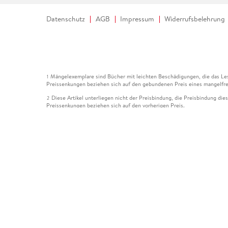
Datenschutz
AGB
Impressum
Widerrufsbelehrung
Mängelexemplare sind Bücher mit leichten Beschädigungen, die das Les
1
Preissenkungen beziehen sich auf den gebundenen Preis eines mangelfre
Diese Artikel unterliegen nicht der Preisbindung, die Preisbindung die
2
Preissenkungen beziehen sich auf den vorherigen Preis.
Durch Öffnen der Leseprobe willigen Sie ein, dass Daten an den Anbie
3
Der gebundene Preis dieses Artikels wird nach Ablauf des auf der Arti
4
Der Preisvergleich bezieht sich auf die unverbindliche Preisempfehlun
5
Der gebundene Preis dieses Artikels wurde vom Verlag gesenkt. Angabe
6
Die Preisbindung dieses Artikels wurde aufgehoben. Angaben zu Preis
7
Der gebundene Preis dieses Artikels wird nach Ablauf des auf der Arti
8
Ihr Gutschein SOMMER13 gilt bis einschließlich 10.08.2026. Sie könne
12
gültig für gesetzlich preisgebundene Artikel (deutschsprachige Bücher 
Gutscheinen und Geschenkkarten kombinierbar. Eine Barauszahlung ist ni