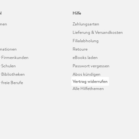
l
Hilfe
hmen
Zahlungsarten
Lieferung & Versandkosten
Filialabholung
mationen
Retoure
ür Firmenkunden
eBooks laden
r Schulen
Passwort vergessen
r Bibliotheken
Abos kündigen
Vertrag widerrufen
r freie Berufe
Alle Hilfethemen