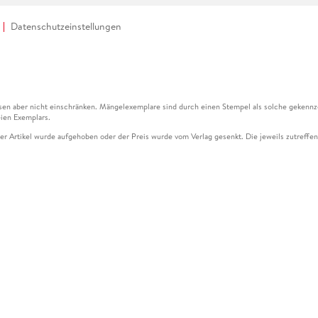
Datenschutzeinstellungen
en aber nicht einschränken. Mängelexemplare sind durch einen Stempel als solche gekennz
ien Exemplars.
ser Artikel wurde aufgehoben oder der Preis wurde vom Verlag gesenkt. Die jeweils zutreffend
ter der Leseprobe übermittelt werden.
kelseite dargestellten Datums vom Verlag angehoben.
g (UVP) des Herstellers.
n zu Preissenkungen beziehen sich auf den vorherigen Preis.
senkungen beziehen sich auf den letzten gebundenen Preis.
kelseite dargestellten Datums vom Verlag angehoben.
n den Gutschein ausschließlich online einlösen unter www.hugendubel.de. Keine Bestellung z
und eBooks) sowie für preisgebundene Kalender, tolino shine (4016621130466), tolino selec
cht möglich. Ein Weiterverkauf und der Handel des Gutscheincodes sind nicht gestattet.