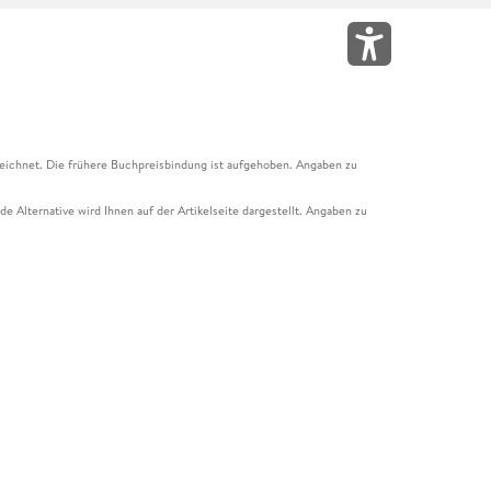
eichnet. Die frühere Buchpreisbindung ist aufgehoben. Angaben zu
e Alternative wird Ihnen auf der Artikelseite dargestellt. Angaben zu
ur Abholung mit Zahlung in der Filiale möglich. Der Gutschein ist nicht
t und das Hugendubel Hörbuch Abo. Der Gutschein ist nicht mit anderen