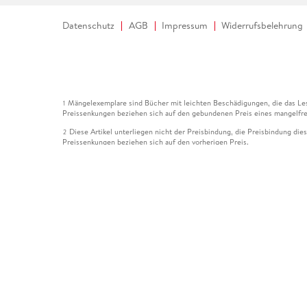
Datenschutz
AGB
Impressum
Widerrufsbelehrung
Mängelexemplare sind Bücher mit leichten Beschädigungen, die das Les
1
Preissenkungen beziehen sich auf den gebundenen Preis eines mangelfre
Diese Artikel unterliegen nicht der Preisbindung, die Preisbindung die
2
Preissenkungen beziehen sich auf den vorherigen Preis.
Durch Öffnen der Leseprobe willigen Sie ein, dass Daten an den Anbie
3
Der gebundene Preis dieses Artikels wird nach Ablauf des auf der Arti
4
Der Preisvergleich bezieht sich auf die unverbindliche Preisempfehlun
5
Der gebundene Preis dieses Artikels wurde vom Verlag gesenkt. Angabe
6
Die Preisbindung dieses Artikels wurde aufgehoben. Angaben zu Preis
7
Der gebundene Preis dieses Artikels wird nach Ablauf des auf der Arti
8
Ihr Gutschein SOMMER13 gilt bis einschließlich 10.08.2026. Sie könne
12
gültig für gesetzlich preisgebundene Artikel (deutschsprachige Bücher 
Gutscheinen und Geschenkkarten kombinierbar. Eine Barauszahlung ist ni