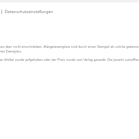
Datenschutzeinstellungen
en aber nicht einschränken. Mängelexemplare sind durch einen Stempel als solche gekennz
ien Exemplars.
ser Artikel wurde aufgehoben oder der Preis wurde vom Verlag gesenkt. Die jeweils zutreffend
ter der Leseprobe übermittelt werden.
kelseite dargestellten Datums vom Verlag angehoben.
g (UVP) des Herstellers.
n zu Preissenkungen beziehen sich auf den vorherigen Preis.
senkungen beziehen sich auf den letzten gebundenen Preis.
kelseite dargestellten Datums vom Verlag angehoben.
n den Gutschein ausschließlich online einlösen unter www.hugendubel.de. Keine Bestellung z
und eBooks) sowie für preisgebundene Kalender, tolino shine (4016621130466), tolino selec
cht möglich. Ein Weiterverkauf und der Handel des Gutscheincodes sind nicht gestattet.