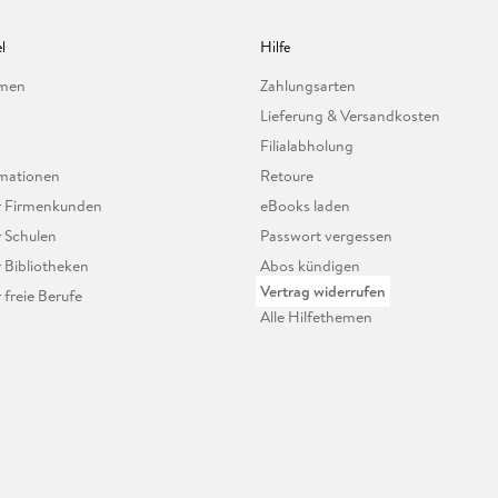
l
Hilfe
hmen
Zahlungsarten
Lieferung & Versandkosten
Filialabholung
mationen
Retoure
ür Firmenkunden
eBooks laden
r Schulen
Passwort vergessen
r Bibliotheken
Abos kündigen
Vertrag widerrufen
r freie Berufe
Alle Hilfethemen