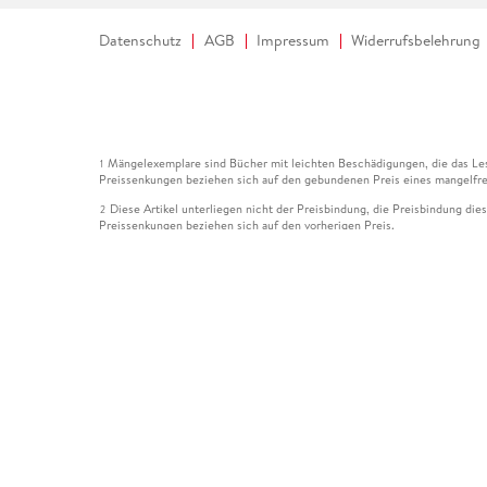
Datenschutz
AGB
Impressum
Widerrufsbelehrung
Mängelexemplare sind Bücher mit leichten Beschädigungen, die das Les
1
Preissenkungen beziehen sich auf den gebundenen Preis eines mangelfre
Diese Artikel unterliegen nicht der Preisbindung, die Preisbindung die
2
Preissenkungen beziehen sich auf den vorherigen Preis.
Durch Öffnen der Leseprobe willigen Sie ein, dass Daten an den Anbie
3
Der gebundene Preis dieses Artikels wird nach Ablauf des auf der Arti
4
Der Preisvergleich bezieht sich auf die unverbindliche Preisempfehlun
5
Der gebundene Preis dieses Artikels wurde vom Verlag gesenkt. Angabe
6
Die Preisbindung dieses Artikels wurde aufgehoben. Angaben zu Preis
7
Der gebundene Preis dieses Artikels wird nach Ablauf des auf der Arti
8
Ihr Gutschein SOMMER13 gilt bis einschließlich 10.08.2026. Sie könne
12
gültig für gesetzlich preisgebundene Artikel (deutschsprachige Bücher 
Gutscheinen und Geschenkkarten kombinierbar. Eine Barauszahlung ist ni