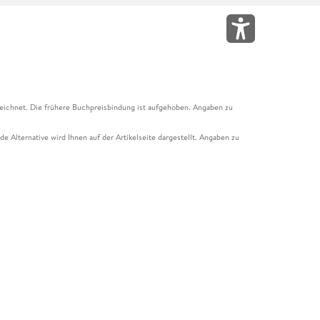
eichnet. Die frühere Buchpreisbindung ist aufgehoben. Angaben zu
e Alternative wird Ihnen auf der Artikelseite dargestellt. Angaben zu
ur Abholung mit Zahlung in der Filiale möglich. Der Gutschein ist nicht
t und das Hugendubel Hörbuch Abo. Der Gutschein ist nicht mit anderen