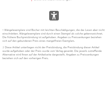
Mängelexemplare sind Bücher mit leichten Beschädigungen, die das Lesen aber nicht
1
einschränken. Mängelexemplare sind durch einen Stempel als solche gekennzeichnet.
Die frühere Buchpreisbindung ist aufgehoben. Angaben zu Preissenkungen beziehen
sich auf den gebundenen Preis eines mangelfreien Exemplars.
Diese Artikel unterliegen nicht der Preisbindung, die Preisbindung dieser Artikel
2
wurde aufgehoben oder der Preis wurde vom Verlag gesenkt. Die jeweils zutreffende
Alternative wird Ihnen auf der Artikelseite dargestellt. Angaben zu Preissenkungen
beziehen sich auf den vorherigen Preis.
Durch Öffnen der Leseprobe willigen Sie ein, dass Daten an den Anbieter der
3
Leseprobe übermittelt werden.
Der gebundene Preis dieses Artikels wird nach Ablauf des auf der Artikelseite
4
dargestellten Datums vom Verlag angehoben.
Der Preisvergleich bezieht sich auf die unverbindliche Preisempfehlung (UVP) des
5
Herstellers.
Der gebundene Preis dieses Artikels wurde vom Verlag gesenkt. Angaben zu
6
Preissenkungen beziehen sich auf den vorherigen Preis.
Die Preisbindung dieses Artikels wurde aufgehoben. Angaben zu Preissenkungen
7