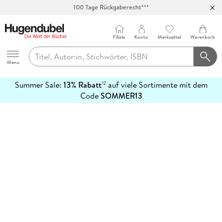
100 Tage Rückgaberecht***
Abholung in über 100 Filialen
Filiale
Konto
Merkzettel
Warenkorb
Hugendubel
Menu
Summer Sale:
13% Rabatt
auf viele Sortimente mit dem
12
mehr
Code
SOMMER13
erfahren