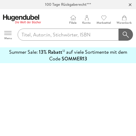
100 Tage Rückgaberecht***
Abholung in über 100 Filialen
Filiale
Konto
Merkzettel
Warenkorb
Hugendubel
Menu
Summer Sale:
13% Rabatt
auf viele Sortimente mit dem
12
mehr
Code
SOMMER13
erfahren