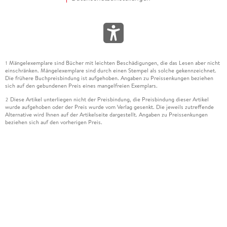
Mängelexemplare sind Bücher mit leichten Beschädigungen, die das Lesen aber nicht
1
einschränken. Mängelexemplare sind durch einen Stempel als solche gekennzeichnet.
Die frühere Buchpreisbindung ist aufgehoben. Angaben zu Preissenkungen beziehen
sich auf den gebundenen Preis eines mangelfreien Exemplars.
Diese Artikel unterliegen nicht der Preisbindung, die Preisbindung dieser Artikel
2
wurde aufgehoben oder der Preis wurde vom Verlag gesenkt. Die jeweils zutreffende
Alternative wird Ihnen auf der Artikelseite dargestellt. Angaben zu Preissenkungen
beziehen sich auf den vorherigen Preis.
Durch Öffnen der Leseprobe willigen Sie ein, dass Daten an den Anbieter der
3
Leseprobe übermittelt werden.
Der gebundene Preis dieses Artikels wird nach Ablauf des auf der Artikelseite
4
dargestellten Datums vom Verlag angehoben.
Der Preisvergleich bezieht sich auf die unverbindliche Preisempfehlung (UVP) des
5
Herstellers.
Der gebundene Preis dieses Artikels wurde vom Verlag gesenkt. Angaben zu
6
Preissenkungen beziehen sich auf den vorherigen Preis.
Die Preisbindung dieses Artikels wurde aufgehoben. Angaben zu Preissenkungen
7