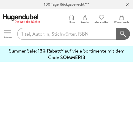
100 Tage Rückgaberecht***
Abholung in über 100 Filialen
Filiale
Konto
Merkzettel
Warenkorb
Hugendubel
Menu
Summer Sale:
13% Rabatt
auf viele Sortimente mit dem
12
mehr
Code
SOMMER13
erfahren