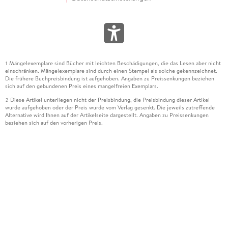
Mängelexemplare sind Bücher mit leichten Beschädigungen, die das Lesen aber nicht
1
einschränken. Mängelexemplare sind durch einen Stempel als solche gekennzeichnet.
Die frühere Buchpreisbindung ist aufgehoben. Angaben zu Preissenkungen beziehen
sich auf den gebundenen Preis eines mangelfreien Exemplars.
Diese Artikel unterliegen nicht der Preisbindung, die Preisbindung dieser Artikel
2
wurde aufgehoben oder der Preis wurde vom Verlag gesenkt. Die jeweils zutreffende
Alternative wird Ihnen auf der Artikelseite dargestellt. Angaben zu Preissenkungen
beziehen sich auf den vorherigen Preis.
Durch Öffnen der Leseprobe willigen Sie ein, dass Daten an den Anbieter der
3
Leseprobe übermittelt werden.
Der gebundene Preis dieses Artikels wird nach Ablauf des auf der Artikelseite
4
dargestellten Datums vom Verlag angehoben.
Der Preisvergleich bezieht sich auf die unverbindliche Preisempfehlung (UVP) des
5
Herstellers.
Der gebundene Preis dieses Artikels wurde vom Verlag gesenkt. Angaben zu
6
Preissenkungen beziehen sich auf den vorherigen Preis.
Die Preisbindung dieses Artikels wurde aufgehoben. Angaben zu Preissenkungen
7