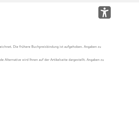
eichnet. Die frühere Buchpreisbindung ist aufgehoben. Angaben zu
e Alternative wird Ihnen auf der Artikelseite dargestellt. Angaben zu
ur Abholung mit Zahlung in der Filiale möglich. Der Gutschein ist nicht
t und das Hugendubel Hörbuch Abo. Der Gutschein ist nicht mit anderen