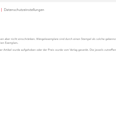
Datenschutzeinstellungen
en aber nicht einschränken. Mängelexemplare sind durch einen Stempel als solche gekennz
ien Exemplars.
ser Artikel wurde aufgehoben oder der Preis wurde vom Verlag gesenkt. Die jeweils zutreffend
ter der Leseprobe übermittelt werden.
kelseite dargestellten Datums vom Verlag angehoben.
g (UVP) des Herstellers.
n zu Preissenkungen beziehen sich auf den vorherigen Preis.
senkungen beziehen sich auf den letzten gebundenen Preis.
kelseite dargestellten Datums vom Verlag angehoben.
n den Gutschein ausschließlich online einlösen unter www.hugendubel.de. Keine Bestellung z
und eBooks) sowie für preisgebundene Kalender, tolino shine (4016621130466), tolino selec
cht möglich. Ein Weiterverkauf und der Handel des Gutscheincodes sind nicht gestattet.