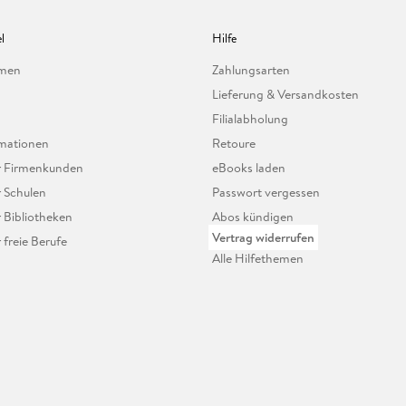
l
Hilfe
hmen
Zahlungsarten
Lieferung & Versandkosten
Filialabholung
mationen
Retoure
ür Firmenkunden
eBooks laden
r Schulen
Passwort vergessen
r Bibliotheken
Abos kündigen
Vertrag widerrufen
r freie Berufe
Alle Hilfethemen