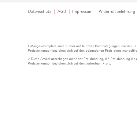
Datenschutz
AGB
Impressum
Widerrufsbelehrung
Mängelexemplare sind Bücher mit leichten Beschädigungen, die das Les
1
Preissenkungen beziehen sich auf den gebundenen Preis eines mangelfre
Diese Artikel unterliegen nicht der Preisbindung, die Preisbindung die
2
Preissenkungen beziehen sich auf den vorherigen Preis.
Durch Öffnen der Leseprobe willigen Sie ein, dass Daten an den Anbie
3
Der gebundene Preis dieses Artikels wird nach Ablauf des auf der Arti
4
Der Preisvergleich bezieht sich auf die unverbindliche Preisempfehlun
5
Der gebundene Preis dieses Artikels wurde vom Verlag gesenkt. Angabe
6
Die Preisbindung dieses Artikels wurde aufgehoben. Angaben zu Preis
7
Der gebundene Preis dieses Artikels wird nach Ablauf des auf der Arti
8
Ihr Gutschein SOMMER13 gilt bis einschließlich 10.08.2026. Sie könne
12
gültig für gesetzlich preisgebundene Artikel (deutschsprachige Bücher 
Gutscheinen und Geschenkkarten kombinierbar. Eine Barauszahlung ist ni