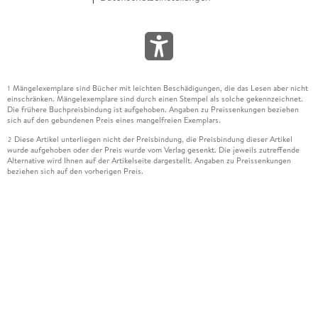
Mängelexemplare sind Bücher mit leichten Beschädigungen, die das Lesen aber nicht
1
einschränken. Mängelexemplare sind durch einen Stempel als solche gekennzeichnet.
Die frühere Buchpreisbindung ist aufgehoben. Angaben zu Preissenkungen beziehen
sich auf den gebundenen Preis eines mangelfreien Exemplars.
Diese Artikel unterliegen nicht der Preisbindung, die Preisbindung dieser Artikel
2
wurde aufgehoben oder der Preis wurde vom Verlag gesenkt. Die jeweils zutreffende
Alternative wird Ihnen auf der Artikelseite dargestellt. Angaben zu Preissenkungen
beziehen sich auf den vorherigen Preis.
Durch Öffnen der Leseprobe willigen Sie ein, dass Daten an den Anbieter der
3
Leseprobe übermittelt werden.
Der gebundene Preis dieses Artikels wird nach Ablauf des auf der Artikelseite
4
dargestellten Datums vom Verlag angehoben.
Der Preisvergleich bezieht sich auf die unverbindliche Preisempfehlung (UVP) des
5
Herstellers.
Der gebundene Preis dieses Artikels wurde vom Verlag gesenkt. Angaben zu
6
Preissenkungen beziehen sich auf den vorherigen Preis.
Die Preisbindung dieses Artikels wurde aufgehoben. Angaben zu Preissenkungen
7