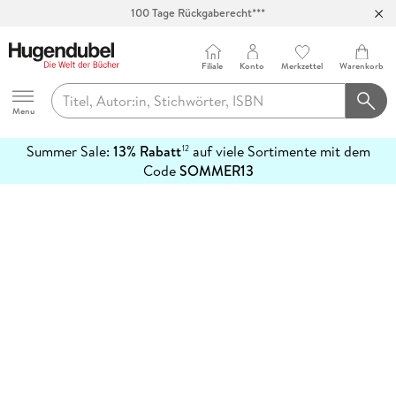
100 Tage Rückgaberecht***
Abholung in über 100 Filialen
Filiale
Konto
Merkzettel
Warenkorb
Hugendubel
Menu
Summer Sale:
13% Rabatt
auf viele Sortimente mit dem
12
mehr
Code
SOMMER13
erfahren