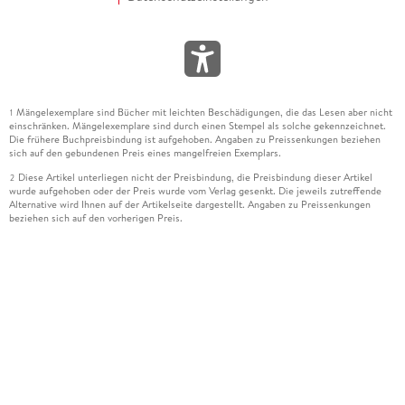
Mängelexemplare sind Bücher mit leichten Beschädigungen, die das Lesen aber nicht
1
einschränken. Mängelexemplare sind durch einen Stempel als solche gekennzeichnet.
Die frühere Buchpreisbindung ist aufgehoben. Angaben zu Preissenkungen beziehen
sich auf den gebundenen Preis eines mangelfreien Exemplars.
Diese Artikel unterliegen nicht der Preisbindung, die Preisbindung dieser Artikel
2
wurde aufgehoben oder der Preis wurde vom Verlag gesenkt. Die jeweils zutreffende
Alternative wird Ihnen auf der Artikelseite dargestellt. Angaben zu Preissenkungen
beziehen sich auf den vorherigen Preis.
Durch Öffnen der Leseprobe willigen Sie ein, dass Daten an den Anbieter der
3
Leseprobe übermittelt werden.
Der gebundene Preis dieses Artikels wird nach Ablauf des auf der Artikelseite
4
dargestellten Datums vom Verlag angehoben.
Der Preisvergleich bezieht sich auf die unverbindliche Preisempfehlung (UVP) des
5
Herstellers.
Der gebundene Preis dieses Artikels wurde vom Verlag gesenkt. Angaben zu
6
Preissenkungen beziehen sich auf den vorherigen Preis.
Die Preisbindung dieses Artikels wurde aufgehoben. Angaben zu Preissenkungen
7