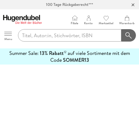
100 Tage Rückgaberecht***
Abholung in über 100 Filialen
Filiale
Konto
Merkzettel
Warenkorb
Hugendubel
Menu
Summer Sale:
13% Rabatt
auf viele Sortimente mit dem
12
mehr
Code
SOMMER13
erfahren