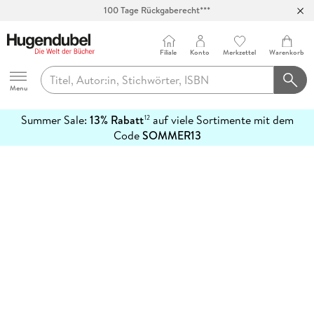
100 Tage Rückgaberecht***
Abholung in über 100 Filialen
Filiale
Konto
Merkzettel
Warenkorb
Hugendubel
Menu
Summer Sale:
13% Rabatt
auf viele Sortimente mit dem
12
mehr
Code
SOMMER13
erfahren