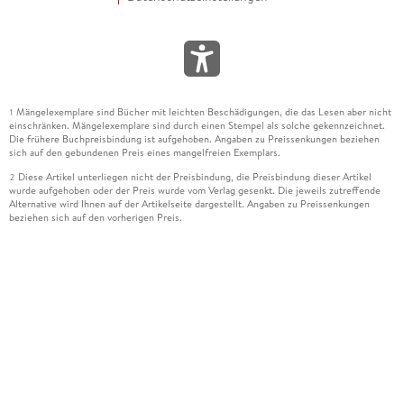
Mängelexemplare sind Bücher mit leichten Beschädigungen, die das Lesen aber nicht
1
einschränken. Mängelexemplare sind durch einen Stempel als solche gekennzeichnet.
Die frühere Buchpreisbindung ist aufgehoben. Angaben zu Preissenkungen beziehen
sich auf den gebundenen Preis eines mangelfreien Exemplars.
Diese Artikel unterliegen nicht der Preisbindung, die Preisbindung dieser Artikel
2
wurde aufgehoben oder der Preis wurde vom Verlag gesenkt. Die jeweils zutreffende
Alternative wird Ihnen auf der Artikelseite dargestellt. Angaben zu Preissenkungen
beziehen sich auf den vorherigen Preis.
Durch Öffnen der Leseprobe willigen Sie ein, dass Daten an den Anbieter der
3
Leseprobe übermittelt werden.
Der gebundene Preis dieses Artikels wird nach Ablauf des auf der Artikelseite
4
dargestellten Datums vom Verlag angehoben.
Der Preisvergleich bezieht sich auf die unverbindliche Preisempfehlung (UVP) des
5
Herstellers.
Der gebundene Preis dieses Artikels wurde vom Verlag gesenkt. Angaben zu
6
Preissenkungen beziehen sich auf den vorherigen Preis.
Die Preisbindung dieses Artikels wurde aufgehoben. Angaben zu Preissenkungen
7