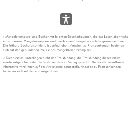
Mängelexemplare sind Bücher mit leichten Beschädigungen, die das Lesen aber nicht
1
einschränken. Mängelexemplare sind durch einen Stempel als solche gekennzeichnet.
Die frühere Buchpreisbindung ist aufgehoben. Angaben zu Preissenkungen beziehen
sich auf den gebundenen Preis eines mangelfreien Exemplars.
Diese Artikel unterliegen nicht der Preisbindung, die Preisbindung dieser Artikel
2
wurde aufgehoben oder der Preis wurde vom Verlag gesenkt. Die jeweils zutreffende
Alternative wird Ihnen auf der Artikelseite dargestellt. Angaben zu Preissenkungen
beziehen sich auf den vorherigen Preis.
Durch Öffnen der Leseprobe willigen Sie ein, dass Daten an den Anbieter der
3
Leseprobe übermittelt werden.
Der gebundene Preis dieses Artikels wird nach Ablauf des auf der Artikelseite
4
dargestellten Datums vom Verlag angehoben.
Der Preisvergleich bezieht sich auf die unverbindliche Preisempfehlung (UVP) des
5
Herstellers.
Der gebundene Preis dieses Artikels wurde vom Verlag gesenkt. Angaben zu
6
Preissenkungen beziehen sich auf den vorherigen Preis.
Die Preisbindung dieses Artikels wurde aufgehoben. Angaben zu Preissenkungen
7