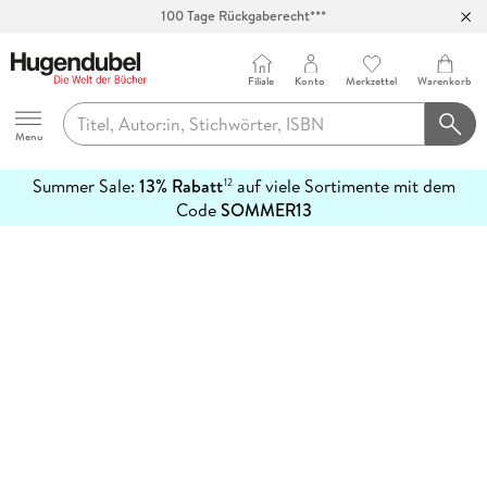
100 Tage Rückgaberecht***
Abholung in über 100 Filialen
Filiale
Konto
Merkzettel
Warenkorb
Hugendubel
Menu
Summer Sale:
13% Rabatt
auf viele Sortimente mit dem
12
mehr
Code
SOMMER13
erfahren