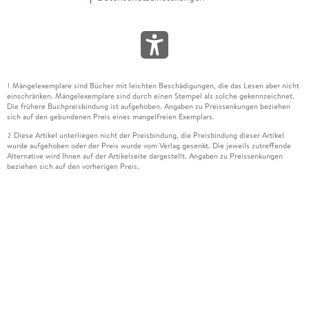
Mängelexemplare sind Bücher mit leichten Beschädigungen, die das Lesen aber nicht
1
einschränken. Mängelexemplare sind durch einen Stempel als solche gekennzeichnet.
Die frühere Buchpreisbindung ist aufgehoben. Angaben zu Preissenkungen beziehen
sich auf den gebundenen Preis eines mangelfreien Exemplars.
Diese Artikel unterliegen nicht der Preisbindung, die Preisbindung dieser Artikel
2
wurde aufgehoben oder der Preis wurde vom Verlag gesenkt. Die jeweils zutreffende
Alternative wird Ihnen auf der Artikelseite dargestellt. Angaben zu Preissenkungen
beziehen sich auf den vorherigen Preis.
Durch Öffnen der Leseprobe willigen Sie ein, dass Daten an den Anbieter der
3
Leseprobe übermittelt werden.
Der gebundene Preis dieses Artikels wird nach Ablauf des auf der Artikelseite
4
dargestellten Datums vom Verlag angehoben.
Der Preisvergleich bezieht sich auf die unverbindliche Preisempfehlung (UVP) des
5
Herstellers.
Der gebundene Preis dieses Artikels wurde vom Verlag gesenkt. Angaben zu
6
Preissenkungen beziehen sich auf den vorherigen Preis.
Die Preisbindung dieses Artikels wurde aufgehoben. Angaben zu Preissenkungen
7