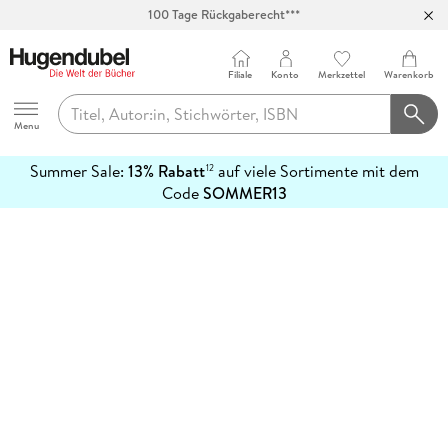
100 Tage Rückgaberecht***
Abholung in über 100 Filialen
Filiale
Konto
Merkzettel
Warenkorb
Hugendubel
Menu
Summer Sale:
13% Rabatt
auf viele Sortimente mit dem
12
mehr
Code
SOMMER13
erfahren