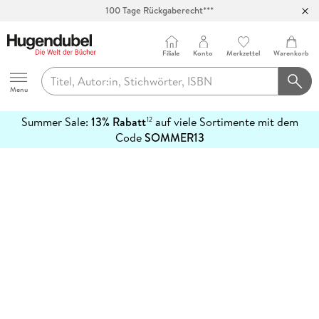
100 Tage Rückgaberecht***
Abholung in über 100 Filialen
Filiale
Konto
Merkzettel
Warenkorb
Hugendubel
Menu
Summer Sale:
13% Rabatt
auf viele Sortimente mit dem
12
mehr
Code
SOMMER13
erfahren