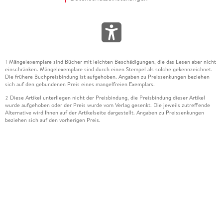
Mängelexemplare sind Bücher mit leichten Beschädigungen, die das Lesen aber nicht
1
einschränken. Mängelexemplare sind durch einen Stempel als solche gekennzeichnet.
Die frühere Buchpreisbindung ist aufgehoben. Angaben zu Preissenkungen beziehen
sich auf den gebundenen Preis eines mangelfreien Exemplars.
Diese Artikel unterliegen nicht der Preisbindung, die Preisbindung dieser Artikel
2
wurde aufgehoben oder der Preis wurde vom Verlag gesenkt. Die jeweils zutreffende
Alternative wird Ihnen auf der Artikelseite dargestellt. Angaben zu Preissenkungen
beziehen sich auf den vorherigen Preis.
Durch Öffnen der Leseprobe willigen Sie ein, dass Daten an den Anbieter der
3
Leseprobe übermittelt werden.
Der gebundene Preis dieses Artikels wird nach Ablauf des auf der Artikelseite
4
dargestellten Datums vom Verlag angehoben.
Der Preisvergleich bezieht sich auf die unverbindliche Preisempfehlung (UVP) des
5
Herstellers.
Der gebundene Preis dieses Artikels wurde vom Verlag gesenkt. Angaben zu
6
Preissenkungen beziehen sich auf den vorherigen Preis.
Die Preisbindung dieses Artikels wurde aufgehoben. Angaben zu Preissenkungen
7