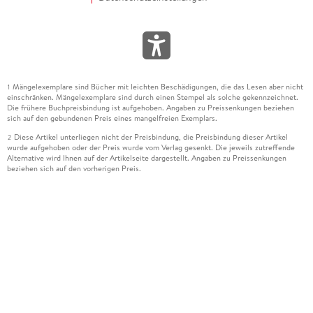
Mängelexemplare sind Bücher mit leichten Beschädigungen, die das Lesen aber nicht
1
einschränken. Mängelexemplare sind durch einen Stempel als solche gekennzeichnet.
Die frühere Buchpreisbindung ist aufgehoben. Angaben zu Preissenkungen beziehen
sich auf den gebundenen Preis eines mangelfreien Exemplars.
Diese Artikel unterliegen nicht der Preisbindung, die Preisbindung dieser Artikel
2
wurde aufgehoben oder der Preis wurde vom Verlag gesenkt. Die jeweils zutreffende
Alternative wird Ihnen auf der Artikelseite dargestellt. Angaben zu Preissenkungen
beziehen sich auf den vorherigen Preis.
Durch Öffnen der Leseprobe willigen Sie ein, dass Daten an den Anbieter der
3
Leseprobe übermittelt werden.
Der gebundene Preis dieses Artikels wird nach Ablauf des auf der Artikelseite
4
dargestellten Datums vom Verlag angehoben.
Der Preisvergleich bezieht sich auf die unverbindliche Preisempfehlung (UVP) des
5
Herstellers.
Der gebundene Preis dieses Artikels wurde vom Verlag gesenkt. Angaben zu
6
Preissenkungen beziehen sich auf den vorherigen Preis.
Die Preisbindung dieses Artikels wurde aufgehoben. Angaben zu Preissenkungen
7