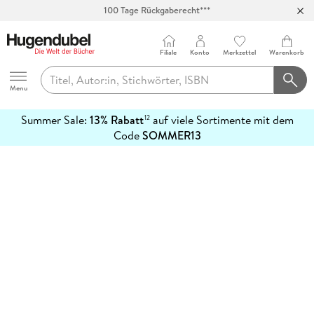
100 Tage Rückgaberecht***
Abholung in über 100 Filialen
Filiale
Konto
Merkzettel
Warenkorb
Hugendubel
Menu
Summer Sale:
13% Rabatt
auf viele Sortimente mit dem
12
mehr
Code
SOMMER13
erfahren