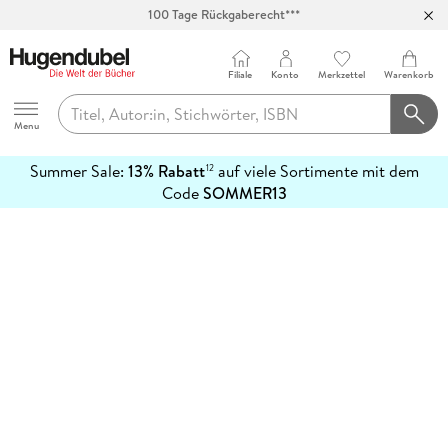
100 Tage Rückgaberecht***
Abholung in über 100 Filialen
Filiale
Konto
Merkzettel
Warenkorb
Hugendubel
Menu
Summer Sale:
13% Rabatt
auf viele Sortimente mit dem
12
mehr
Code
SOMMER13
erfahren