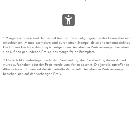
Mängelexemplare sind Bücher mit leichten Beschädigungen, die das Lesen aber nicht
1
einschränken. Mängelexemplare sind durch einen Stempel als solche gekennzeichnet.
Die frühere Buchpreisbindung ist aufgehoben. Angaben zu Preissenkungen beziehen
sich auf den gebundenen Preis eines mangelfreien Exemplars.
Diese Artikel unterliegen nicht der Preisbindung, die Preisbindung dieser Artikel
2
wurde aufgehoben oder der Preis wurde vom Verlag gesenkt. Die jeweils zutreffende
Alternative wird Ihnen auf der Artikelseite dargestellt. Angaben zu Preissenkungen
beziehen sich auf den vorherigen Preis.
Durch Öffnen der Leseprobe willigen Sie ein, dass Daten an den Anbieter der
3
Leseprobe übermittelt werden.
Der gebundene Preis dieses Artikels wird nach Ablauf des auf der Artikelseite
4
dargestellten Datums vom Verlag angehoben.
Der Preisvergleich bezieht sich auf die unverbindliche Preisempfehlung (UVP) des
5
Herstellers.
Der gebundene Preis dieses Artikels wurde vom Verlag gesenkt. Angaben zu
6
Preissenkungen beziehen sich auf den vorherigen Preis.
Die Preisbindung dieses Artikels wurde aufgehoben. Angaben zu Preissenkungen
7