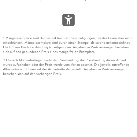
Mängelexemplare sind Bücher mit leichten Beschädigungen, die das Lesen aber nicht
1
einschränken. Mängelexemplare sind durch einen Stempel als solche gekennzeichnet.
Die frühere Buchpreisbindung ist aufgehoben. Angaben zu Preissenkungen beziehen
sich auf den gebundenen Preis eines mangelfreien Exemplars.
Diese Artikel unterliegen nicht der Preisbindung, die Preisbindung dieser Artikel
2
wurde aufgehoben oder der Preis wurde vom Verlag gesenkt. Die jeweils zutreffende
Alternative wird Ihnen auf der Artikelseite dargestellt. Angaben zu Preissenkungen
beziehen sich auf den vorherigen Preis.
Durch Öffnen der Leseprobe willigen Sie ein, dass Daten an den Anbieter der
3
Leseprobe übermittelt werden.
Der gebundene Preis dieses Artikels wird nach Ablauf des auf der Artikelseite
4
dargestellten Datums vom Verlag angehoben.
Der Preisvergleich bezieht sich auf die unverbindliche Preisempfehlung (UVP) des
5
Herstellers.
Der gebundene Preis dieses Artikels wurde vom Verlag gesenkt. Angaben zu
6
Preissenkungen beziehen sich auf den vorherigen Preis.
Die Preisbindung dieses Artikels wurde aufgehoben. Angaben zu Preissenkungen
7