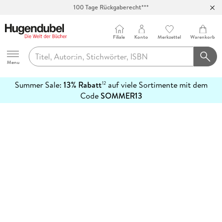
100 Tage Rückgaberecht***
Abholung in über 100 Filialen
Filiale
Konto
Merkzettel
Warenkorb
Hugendubel
Menu
Summer Sale:
13% Rabatt
auf viele Sortimente mit dem
12
mehr
Code
SOMMER13
erfahren