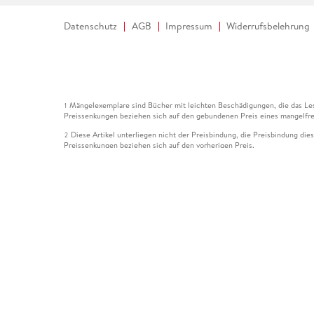
Datenschutz
AGB
Impressum
Widerrufsbelehrung
Mängelexemplare sind Bücher mit leichten Beschädigungen, die das Les
1
Preissenkungen beziehen sich auf den gebundenen Preis eines mangelfre
Diese Artikel unterliegen nicht der Preisbindung, die Preisbindung die
2
Preissenkungen beziehen sich auf den vorherigen Preis.
Durch Öffnen der Leseprobe willigen Sie ein, dass Daten an den Anbie
3
Der gebundene Preis dieses Artikels wird nach Ablauf des auf der Arti
4
Der Preisvergleich bezieht sich auf die unverbindliche Preisempfehlun
5
Der gebundene Preis dieses Artikels wurde vom Verlag gesenkt. Angabe
6
Die Preisbindung dieses Artikels wurde aufgehoben. Angaben zu Preis
7
Der gebundene Preis dieses Artikels wird nach Ablauf des auf der Arti
8
Ihr Gutschein SOMMER13 gilt bis einschließlich 10.08.2026. Sie könne
12
gültig für gesetzlich preisgebundene Artikel (deutschsprachige Bücher 
Gutscheinen und Geschenkkarten kombinierbar. Eine Barauszahlung ist ni