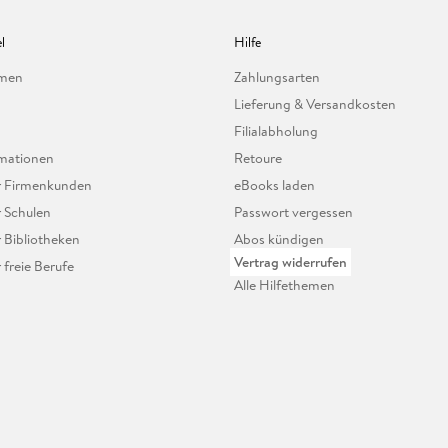
l
Hilfe
hmen
Zahlungsarten
Lieferung & Versandkosten
Filialabholung
mationen
Retoure
ür Firmenkunden
eBooks laden
r Schulen
Passwort vergessen
r Bibliotheken
Abos kündigen
Vertrag widerrufen
r freie Berufe
Alle Hilfethemen