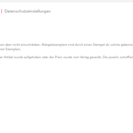
Datenschutzeinstellungen
en aber nicht einschränken. Mängelexemplare sind durch einen Stempel als solche gekennz
ien Exemplars.
ser Artikel wurde aufgehoben oder der Preis wurde vom Verlag gesenkt. Die jeweils zutreffend
ter der Leseprobe übermittelt werden.
kelseite dargestellten Datums vom Verlag angehoben.
g (UVP) des Herstellers.
n zu Preissenkungen beziehen sich auf den vorherigen Preis.
senkungen beziehen sich auf den letzten gebundenen Preis.
kelseite dargestellten Datums vom Verlag angehoben.
n den Gutschein ausschließlich online einlösen unter www.hugendubel.de. Keine Bestellung z
und eBooks) sowie für preisgebundene Kalender, tolino shine (4016621130466), tolino selec
cht möglich. Ein Weiterverkauf und der Handel des Gutscheincodes sind nicht gestattet.