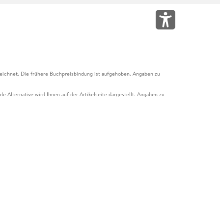
eichnet. Die frühere Buchpreisbindung ist aufgehoben. Angaben zu
e Alternative wird Ihnen auf der Artikelseite dargestellt. Angaben zu
ur Abholung mit Zahlung in der Filiale möglich. Der Gutschein ist nicht
t und das Hugendubel Hörbuch Abo. Der Gutschein ist nicht mit anderen