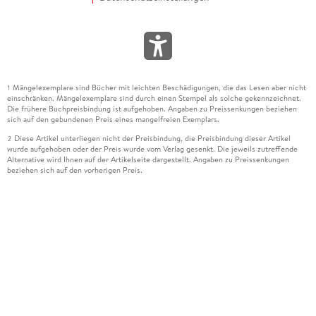
Mängelexemplare sind Bücher mit leichten Beschädigungen, die das Lesen aber nicht
1
einschränken. Mängelexemplare sind durch einen Stempel als solche gekennzeichnet.
Die frühere Buchpreisbindung ist aufgehoben. Angaben zu Preissenkungen beziehen
sich auf den gebundenen Preis eines mangelfreien Exemplars.
Diese Artikel unterliegen nicht der Preisbindung, die Preisbindung dieser Artikel
2
wurde aufgehoben oder der Preis wurde vom Verlag gesenkt. Die jeweils zutreffende
Alternative wird Ihnen auf der Artikelseite dargestellt. Angaben zu Preissenkungen
beziehen sich auf den vorherigen Preis.
Durch Öffnen der Leseprobe willigen Sie ein, dass Daten an den Anbieter der
3
Leseprobe übermittelt werden.
Der gebundene Preis dieses Artikels wird nach Ablauf des auf der Artikelseite
4
dargestellten Datums vom Verlag angehoben.
Der Preisvergleich bezieht sich auf die unverbindliche Preisempfehlung (UVP) des
5
Herstellers.
Der gebundene Preis dieses Artikels wurde vom Verlag gesenkt. Angaben zu
6
Preissenkungen beziehen sich auf den vorherigen Preis.
Die Preisbindung dieses Artikels wurde aufgehoben. Angaben zu Preissenkungen
7