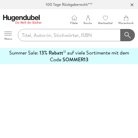
100 Tage Rückgaberecht***
Abholung in über 100 Filialen
Filiale
Konto
Merkzettel
Warenkorb
Hugendubel
Menu
Summer Sale:
13% Rabatt
auf viele Sortimente mit dem
12
mehr
Code
SOMMER13
erfahren