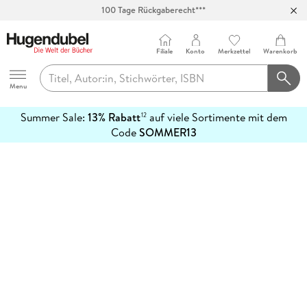
100 Tage Rückgaberecht***
Abholung in über 100 Filialen
Filiale
Konto
Merkzettel
Warenkorb
Hugendubel
Menu
Summer Sale:
13% Rabatt
auf viele Sortimente mit dem
12
mehr
Code
SOMMER13
erfahren