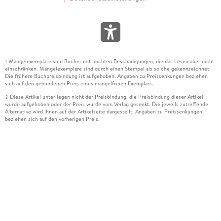
Mängelexemplare sind Bücher mit leichten Beschädigungen, die das Lesen aber nicht
1
einschränken. Mängelexemplare sind durch einen Stempel als solche gekennzeichnet.
Die frühere Buchpreisbindung ist aufgehoben. Angaben zu Preissenkungen beziehen
sich auf den gebundenen Preis eines mangelfreien Exemplars.
Diese Artikel unterliegen nicht der Preisbindung, die Preisbindung dieser Artikel
2
wurde aufgehoben oder der Preis wurde vom Verlag gesenkt. Die jeweils zutreffende
Alternative wird Ihnen auf der Artikelseite dargestellt. Angaben zu Preissenkungen
beziehen sich auf den vorherigen Preis.
Durch Öffnen der Leseprobe willigen Sie ein, dass Daten an den Anbieter der
3
Leseprobe übermittelt werden.
Der gebundene Preis dieses Artikels wird nach Ablauf des auf der Artikelseite
4
dargestellten Datums vom Verlag angehoben.
Der Preisvergleich bezieht sich auf die unverbindliche Preisempfehlung (UVP) des
5
Herstellers.
Der gebundene Preis dieses Artikels wurde vom Verlag gesenkt. Angaben zu
6
Preissenkungen beziehen sich auf den vorherigen Preis.
Die Preisbindung dieses Artikels wurde aufgehoben. Angaben zu Preissenkungen
7