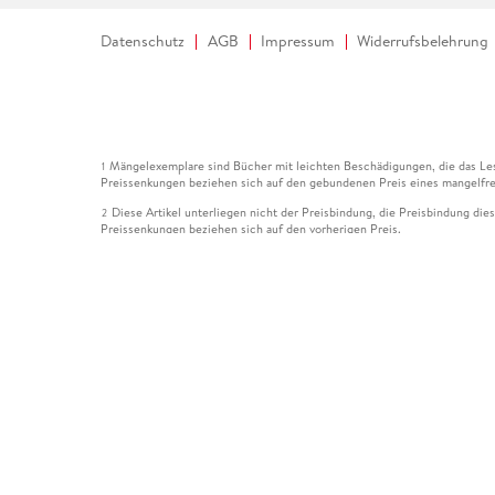
Datenschutz
AGB
Impressum
Widerrufsbelehrung
Mängelexemplare sind Bücher mit leichten Beschädigungen, die das Les
1
Preissenkungen beziehen sich auf den gebundenen Preis eines mangelfre
Diese Artikel unterliegen nicht der Preisbindung, die Preisbindung die
2
Preissenkungen beziehen sich auf den vorherigen Preis.
Durch Öffnen der Leseprobe willigen Sie ein, dass Daten an den Anbie
3
Der gebundene Preis dieses Artikels wird nach Ablauf des auf der Arti
4
Der Preisvergleich bezieht sich auf die unverbindliche Preisempfehlun
5
Der gebundene Preis dieses Artikels wurde vom Verlag gesenkt. Angabe
6
Die Preisbindung dieses Artikels wurde aufgehoben. Angaben zu Preis
7
Der gebundene Preis dieses Artikels wird nach Ablauf des auf der Arti
8
Ihr Gutschein SOMMER13 gilt bis einschließlich 10.08.2026. Sie könne
12
gültig für gesetzlich preisgebundene Artikel (deutschsprachige Bücher 
Gutscheinen und Geschenkkarten kombinierbar. Eine Barauszahlung ist ni