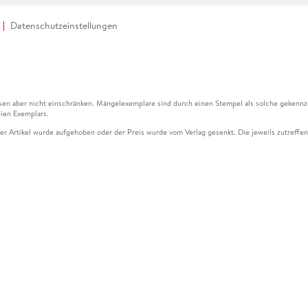
Datenschutzeinstellungen
en aber nicht einschränken. Mängelexemplare sind durch einen Stempel als solche gekennz
ien Exemplars.
ser Artikel wurde aufgehoben oder der Preis wurde vom Verlag gesenkt. Die jeweils zutreffend
ter der Leseprobe übermittelt werden.
kelseite dargestellten Datums vom Verlag angehoben.
g (UVP) des Herstellers.
n zu Preissenkungen beziehen sich auf den vorherigen Preis.
senkungen beziehen sich auf den letzten gebundenen Preis.
kelseite dargestellten Datums vom Verlag angehoben.
n den Gutschein ausschließlich online einlösen unter www.hugendubel.de. Keine Bestellung z
und eBooks) sowie für preisgebundene Kalender, tolino shine (4016621130466), tolino selec
cht möglich. Ein Weiterverkauf und der Handel des Gutscheincodes sind nicht gestattet.