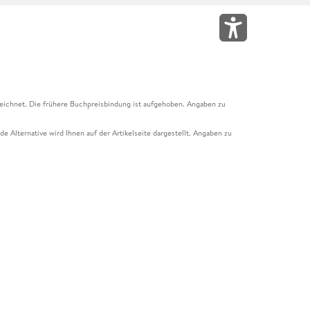
eichnet. Die frühere Buchpreisbindung ist aufgehoben. Angaben zu
e Alternative wird Ihnen auf der Artikelseite dargestellt. Angaben zu
ur Abholung mit Zahlung in der Filiale möglich. Der Gutschein ist nicht
t und das Hugendubel Hörbuch Abo. Der Gutschein ist nicht mit anderen