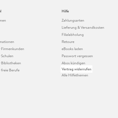
l
Hilfe
hmen
Zahlungsarten
Lieferung & Versandkosten
Filialabholung
mationen
Retoure
ür Firmenkunden
eBooks laden
r Schulen
Passwort vergessen
r Bibliotheken
Abos kündigen
Vertrag widerrufen
r freie Berufe
Alle Hilfethemen