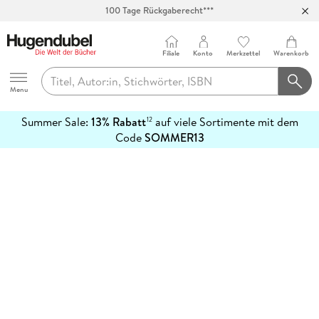
100 Tage Rückgaberecht***
Abholung in über 100 Filialen
Filiale
Konto
Merkzettel
Warenkorb
Hugendubel
Menu
Summer Sale:
13% Rabatt
auf viele Sortimente mit dem
12
mehr
Code
SOMMER13
erfahren