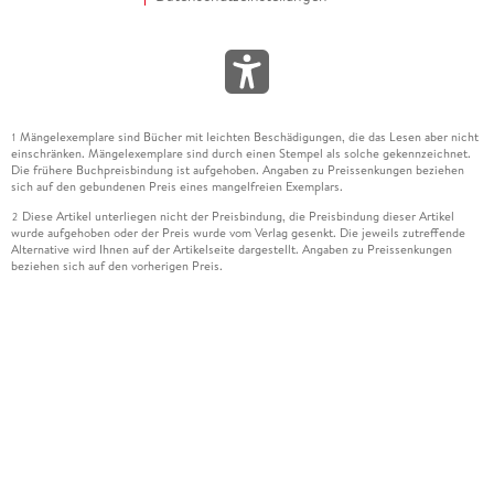
Mängelexemplare sind Bücher mit leichten Beschädigungen, die das Lesen aber nicht
1
einschränken. Mängelexemplare sind durch einen Stempel als solche gekennzeichnet.
Die frühere Buchpreisbindung ist aufgehoben. Angaben zu Preissenkungen beziehen
sich auf den gebundenen Preis eines mangelfreien Exemplars.
Diese Artikel unterliegen nicht der Preisbindung, die Preisbindung dieser Artikel
2
wurde aufgehoben oder der Preis wurde vom Verlag gesenkt. Die jeweils zutreffende
Alternative wird Ihnen auf der Artikelseite dargestellt. Angaben zu Preissenkungen
beziehen sich auf den vorherigen Preis.
Durch Öffnen der Leseprobe willigen Sie ein, dass Daten an den Anbieter der
3
Leseprobe übermittelt werden.
Der gebundene Preis dieses Artikels wird nach Ablauf des auf der Artikelseite
4
dargestellten Datums vom Verlag angehoben.
Der Preisvergleich bezieht sich auf die unverbindliche Preisempfehlung (UVP) des
5
Herstellers.
Der gebundene Preis dieses Artikels wurde vom Verlag gesenkt. Angaben zu
6
Preissenkungen beziehen sich auf den vorherigen Preis.
Die Preisbindung dieses Artikels wurde aufgehoben. Angaben zu Preissenkungen
7