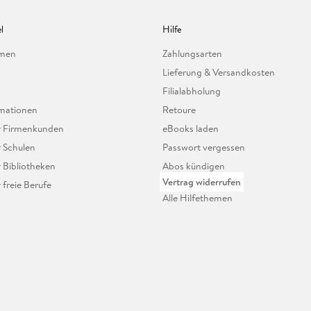
l
Hilfe
hmen
Zahlungsarten
Lieferung & Versandkosten
Filialabholung
mationen
Retoure
ür Firmenkunden
eBooks laden
r Schulen
Passwort vergessen
r Bibliotheken
Abos kündigen
Vertrag widerrufen
r freie Berufe
Alle Hilfethemen