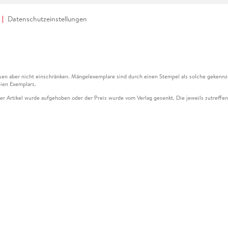
Datenschutzeinstellungen
en aber nicht einschränken. Mängelexemplare sind durch einen Stempel als solche gekennz
ien Exemplars.
ser Artikel wurde aufgehoben oder der Preis wurde vom Verlag gesenkt. Die jeweils zutreffend
ter der Leseprobe übermittelt werden.
kelseite dargestellten Datums vom Verlag angehoben.
g (UVP) des Herstellers.
n zu Preissenkungen beziehen sich auf den vorherigen Preis.
senkungen beziehen sich auf den letzten gebundenen Preis.
kelseite dargestellten Datums vom Verlag angehoben.
n den Gutschein ausschließlich online einlösen unter www.hugendubel.de. Keine Bestellung z
und eBooks) sowie für preisgebundene Kalender, tolino shine (4016621130466), tolino selec
cht möglich. Ein Weiterverkauf und der Handel des Gutscheincodes sind nicht gestattet.