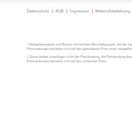
Datenschutz
AGB
Impressum
Widerrufsbelehrung
Mängelexemplare sind Bücher mit leichten Beschädigungen, die das Les
1
Preissenkungen beziehen sich auf den gebundenen Preis eines mangelfre
Diese Artikel unterliegen nicht der Preisbindung, die Preisbindung die
2
Preissenkungen beziehen sich auf den vorherigen Preis.
Durch Öffnen der Leseprobe willigen Sie ein, dass Daten an den Anbie
3
Der gebundene Preis dieses Artikels wird nach Ablauf des auf der Arti
4
Der Preisvergleich bezieht sich auf die unverbindliche Preisempfehlun
5
Der gebundene Preis dieses Artikels wurde vom Verlag gesenkt. Angabe
6
Die Preisbindung dieses Artikels wurde aufgehoben. Angaben zu Preis
7
Der gebundene Preis dieses Artikels wird nach Ablauf des auf der Arti
8
Ihr Gutschein SOMMER13 gilt bis einschließlich 10.08.2026. Sie könne
12
gültig für gesetzlich preisgebundene Artikel (deutschsprachige Bücher 
Gutscheinen und Geschenkkarten kombinierbar. Eine Barauszahlung ist ni