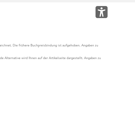
eichnet. Die frühere Buchpreisbindung ist aufgehoben. Angaben zu
e Alternative wird Ihnen auf der Artikelseite dargestellt. Angaben zu
ur Abholung mit Zahlung in der Filiale möglich. Der Gutschein ist nicht
t und das Hugendubel Hörbuch Abo. Der Gutschein ist nicht mit anderen