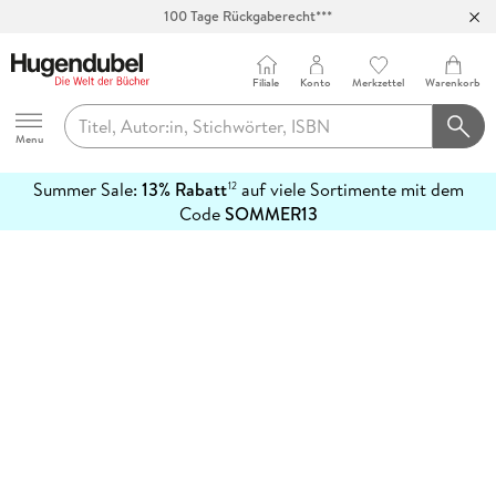
100 Tage Rückgaberecht***
Abholung in über 100 Filialen
Filiale
Konto
Merkzettel
Warenkorb
Hugendubel
Menu
Summer Sale:
13% Rabatt
auf viele Sortimente mit dem
12
mehr
Code
SOMMER13
erfahren