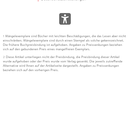
Mängelexemplare sind Bücher mit leichten Beschädigungen, die das Lesen aber nicht
1
einschränken. Mängelexemplare sind durch einen Stempel als solche gekennzeichnet.
Die frühere Buchpreisbindung ist aufgehoben. Angaben zu Preissenkungen beziehen
sich auf den gebundenen Preis eines mangelfreien Exemplars.
Diese Artikel unterliegen nicht der Preisbindung, die Preisbindung dieser Artikel
2
wurde aufgehoben oder der Preis wurde vom Verlag gesenkt. Die jeweils zutreffende
Alternative wird Ihnen auf der Artikelseite dargestellt. Angaben zu Preissenkungen
beziehen sich auf den vorherigen Preis.
Durch Öffnen der Leseprobe willigen Sie ein, dass Daten an den Anbieter der
3
Leseprobe übermittelt werden.
Der gebundene Preis dieses Artikels wird nach Ablauf des auf der Artikelseite
4
dargestellten Datums vom Verlag angehoben.
Der Preisvergleich bezieht sich auf die unverbindliche Preisempfehlung (UVP) des
5
Herstellers.
Der gebundene Preis dieses Artikels wurde vom Verlag gesenkt. Angaben zu
6
Preissenkungen beziehen sich auf den vorherigen Preis.
Die Preisbindung dieses Artikels wurde aufgehoben. Angaben zu Preissenkungen
7