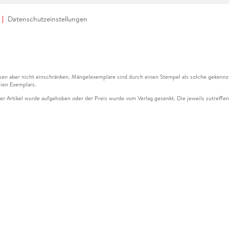
Datenschutzeinstellungen
en aber nicht einschränken. Mängelexemplare sind durch einen Stempel als solche gekennz
ien Exemplars.
ser Artikel wurde aufgehoben oder der Preis wurde vom Verlag gesenkt. Die jeweils zutreffend
ter der Leseprobe übermittelt werden.
kelseite dargestellten Datums vom Verlag angehoben.
g (UVP) des Herstellers.
n zu Preissenkungen beziehen sich auf den vorherigen Preis.
senkungen beziehen sich auf den letzten gebundenen Preis.
kelseite dargestellten Datums vom Verlag angehoben.
n den Gutschein ausschließlich online einlösen unter www.hugendubel.de. Keine Bestellung z
und eBooks) sowie für preisgebundene Kalender, tolino shine (4016621130466), tolino selec
cht möglich. Ein Weiterverkauf und der Handel des Gutscheincodes sind nicht gestattet.