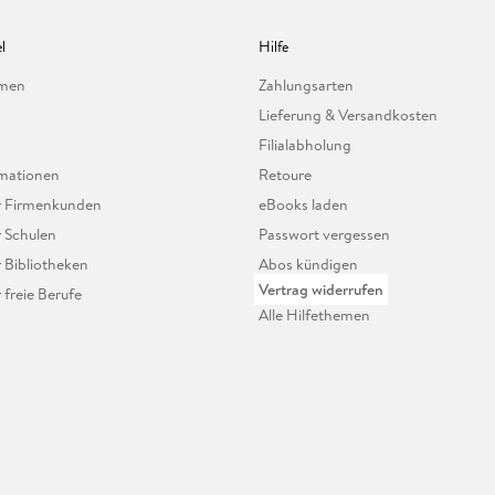
l
Hilfe
hmen
Zahlungsarten
Lieferung & Versandkosten
Filialabholung
mationen
Retoure
ür Firmenkunden
eBooks laden
r Schulen
Passwort vergessen
r Bibliotheken
Abos kündigen
Vertrag widerrufen
r freie Berufe
Alle Hilfethemen