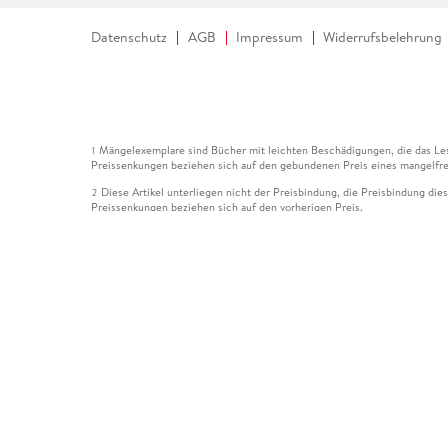
Datenschutz
AGB
Impressum
Widerrufsbelehrung
Mängelexemplare sind Bücher mit leichten Beschädigungen, die das Les
1
Preissenkungen beziehen sich auf den gebundenen Preis eines mangelfre
Diese Artikel unterliegen nicht der Preisbindung, die Preisbindung die
2
Preissenkungen beziehen sich auf den vorherigen Preis.
Durch Öffnen der Leseprobe willigen Sie ein, dass Daten an den Anbie
3
Der gebundene Preis dieses Artikels wird nach Ablauf des auf der Arti
4
Der Preisvergleich bezieht sich auf die unverbindliche Preisempfehlun
5
Der gebundene Preis dieses Artikels wurde vom Verlag gesenkt. Angabe
6
Die Preisbindung dieses Artikels wurde aufgehoben. Angaben zu Preis
7
Der gebundene Preis dieses Artikels wird nach Ablauf des auf der Arti
8
Ihr Gutschein SOMMER13 gilt bis einschließlich 10.08.2026. Sie könne
12
gültig für gesetzlich preisgebundene Artikel (deutschsprachige Bücher 
Gutscheinen und Geschenkkarten kombinierbar. Eine Barauszahlung ist ni