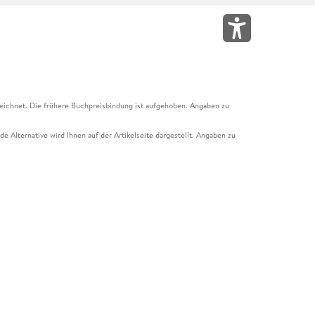
eichnet. Die frühere Buchpreisbindung ist aufgehoben. Angaben zu
e Alternative wird Ihnen auf der Artikelseite dargestellt. Angaben zu
ur Abholung mit Zahlung in der Filiale möglich. Der Gutschein ist nicht
t und das Hugendubel Hörbuch Abo. Der Gutschein ist nicht mit anderen