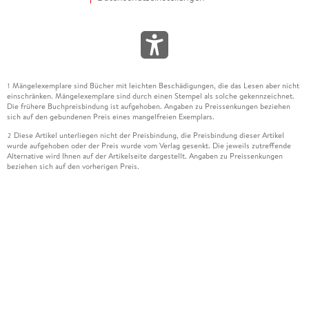
Mängelexemplare sind Bücher mit leichten Beschädigungen, die das Lesen aber nicht
1
einschränken. Mängelexemplare sind durch einen Stempel als solche gekennzeichnet.
Die frühere Buchpreisbindung ist aufgehoben. Angaben zu Preissenkungen beziehen
sich auf den gebundenen Preis eines mangelfreien Exemplars.
Diese Artikel unterliegen nicht der Preisbindung, die Preisbindung dieser Artikel
2
wurde aufgehoben oder der Preis wurde vom Verlag gesenkt. Die jeweils zutreffende
Alternative wird Ihnen auf der Artikelseite dargestellt. Angaben zu Preissenkungen
beziehen sich auf den vorherigen Preis.
Durch Öffnen der Leseprobe willigen Sie ein, dass Daten an den Anbieter der
3
Leseprobe übermittelt werden.
Der gebundene Preis dieses Artikels wird nach Ablauf des auf der Artikelseite
4
dargestellten Datums vom Verlag angehoben.
Der Preisvergleich bezieht sich auf die unverbindliche Preisempfehlung (UVP) des
5
Herstellers.
Der gebundene Preis dieses Artikels wurde vom Verlag gesenkt. Angaben zu
6
Preissenkungen beziehen sich auf den vorherigen Preis.
Die Preisbindung dieses Artikels wurde aufgehoben. Angaben zu Preissenkungen
7