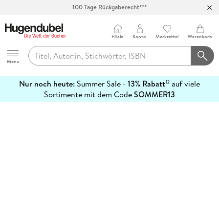
100 Tage Rückgaberecht***
Abholung in über 100 Filialen
Filiale
Konto
Merkzettel
Warenkorb
Hugendubel
Menu
Nur noch heute:
Summer Sale -
13% Rabatt
auf viele
12
mehr
Sortimente mit dem Code
SOMMER13
erfahren