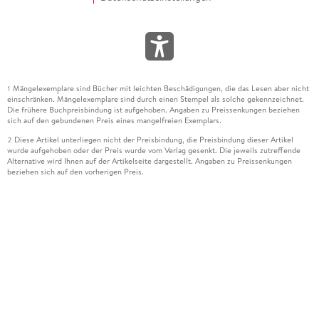
Mängelexemplare sind Bücher mit leichten Beschädigungen, die das Lesen aber nicht
1
einschränken. Mängelexemplare sind durch einen Stempel als solche gekennzeichnet.
Die frühere Buchpreisbindung ist aufgehoben. Angaben zu Preissenkungen beziehen
sich auf den gebundenen Preis eines mangelfreien Exemplars.
Diese Artikel unterliegen nicht der Preisbindung, die Preisbindung dieser Artikel
2
wurde aufgehoben oder der Preis wurde vom Verlag gesenkt. Die jeweils zutreffende
Alternative wird Ihnen auf der Artikelseite dargestellt. Angaben zu Preissenkungen
beziehen sich auf den vorherigen Preis.
Durch Öffnen der Leseprobe willigen Sie ein, dass Daten an den Anbieter der
3
Leseprobe übermittelt werden.
Der gebundene Preis dieses Artikels wird nach Ablauf des auf der Artikelseite
4
dargestellten Datums vom Verlag angehoben.
Der Preisvergleich bezieht sich auf die unverbindliche Preisempfehlung (UVP) des
5
Herstellers.
Der gebundene Preis dieses Artikels wurde vom Verlag gesenkt. Angaben zu
6
Preissenkungen beziehen sich auf den vorherigen Preis.
Die Preisbindung dieses Artikels wurde aufgehoben. Angaben zu Preissenkungen
7