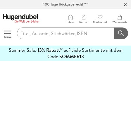
100 Tage Rückgaberecht***
Abholung in über 100 Filialen
Filiale
Konto
Merkzettel
Warenkorb
Hugendubel
Menu
Summer Sale:
13% Rabatt
auf viele Sortimente mit dem
12
mehr
Code
SOMMER13
erfahren