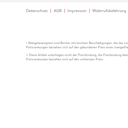
Datenschutz
AGB
Impressum
Widerrufsbelehrung
Mängelexemplare sind Bücher mit leichten Beschädigungen, die das Les
1
Preissenkungen beziehen sich auf den gebundenen Preis eines mangelfre
Diese Artikel unterliegen nicht der Preisbindung, die Preisbindung die
2
Preissenkungen beziehen sich auf den vorherigen Preis.
Durch Öffnen der Leseprobe willigen Sie ein, dass Daten an den Anbie
3
Der gebundene Preis dieses Artikels wird nach Ablauf des auf der Arti
4
Der Preisvergleich bezieht sich auf die unverbindliche Preisempfehlun
5
Der gebundene Preis dieses Artikels wurde vom Verlag gesenkt. Angabe
6
Die Preisbindung dieses Artikels wurde aufgehoben. Angaben zu Preis
7
Der gebundene Preis dieses Artikels wird nach Ablauf des auf der Arti
8
Ihr Gutschein SOMMER13 gilt bis einschließlich 10.08.2026. Sie könne
12
gültig für gesetzlich preisgebundene Artikel (deutschsprachige Bücher 
Gutscheinen und Geschenkkarten kombinierbar. Eine Barauszahlung ist ni