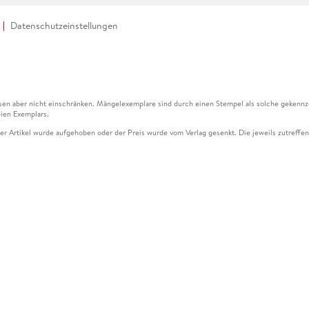
Datenschutzeinstellungen
en aber nicht einschränken. Mängelexemplare sind durch einen Stempel als solche gekennz
ien Exemplars.
ser Artikel wurde aufgehoben oder der Preis wurde vom Verlag gesenkt. Die jeweils zutreffend
ter der Leseprobe übermittelt werden.
kelseite dargestellten Datums vom Verlag angehoben.
g (UVP) des Herstellers.
n zu Preissenkungen beziehen sich auf den vorherigen Preis.
senkungen beziehen sich auf den letzten gebundenen Preis.
kelseite dargestellten Datums vom Verlag angehoben.
n den Gutschein ausschließlich online einlösen unter www.hugendubel.de. Keine Bestellung z
und eBooks) sowie für preisgebundene Kalender, tolino shine (4016621130466), tolino selec
cht möglich. Ein Weiterverkauf und der Handel des Gutscheincodes sind nicht gestattet.