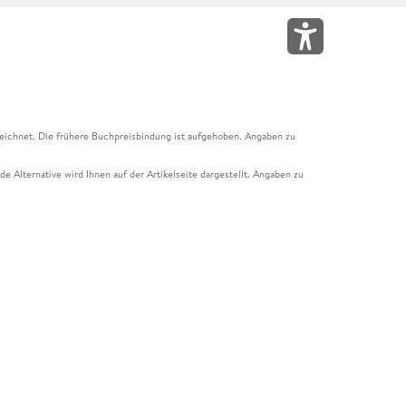
eichnet. Die frühere Buchpreisbindung ist aufgehoben. Angaben zu
e Alternative wird Ihnen auf der Artikelseite dargestellt. Angaben zu
ur Abholung mit Zahlung in der Filiale möglich. Der Gutschein ist nicht
t und das Hugendubel Hörbuch Abo. Der Gutschein ist nicht mit anderen