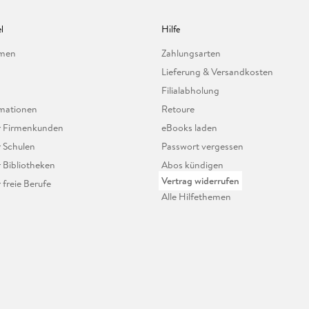
l
Hilfe
hmen
Zahlungsarten
Lieferung & Versandkosten
Filialabholung
mationen
Retoure
ür Firmenkunden
eBooks laden
r Schulen
Passwort vergessen
r Bibliotheken
Abos kündigen
Vertrag widerrufen
r freie Berufe
Alle Hilfethemen