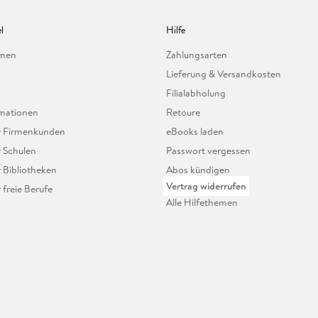
l
Hilfe
hmen
Zahlungsarten
Lieferung & Versandkosten
Filialabholung
mationen
Retoure
ür Firmenkunden
eBooks laden
r Schulen
Passwort vergessen
r Bibliotheken
Abos kündigen
Vertrag widerrufen
r freie Berufe
Alle Hilfethemen