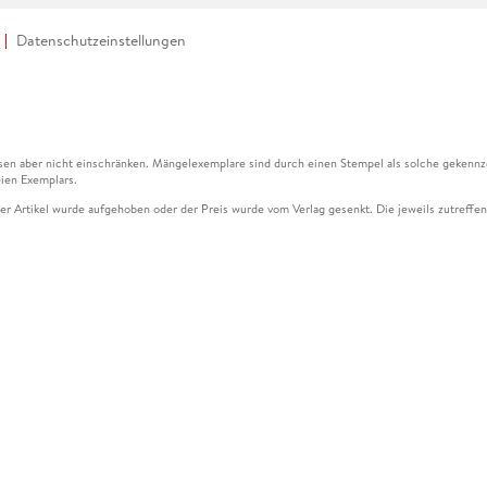
Datenschutzeinstellungen
en aber nicht einschränken. Mängelexemplare sind durch einen Stempel als solche gekennz
ien Exemplars.
ser Artikel wurde aufgehoben oder der Preis wurde vom Verlag gesenkt. Die jeweils zutreffend
ter der Leseprobe übermittelt werden.
kelseite dargestellten Datums vom Verlag angehoben.
g (UVP) des Herstellers.
n zu Preissenkungen beziehen sich auf den vorherigen Preis.
senkungen beziehen sich auf den letzten gebundenen Preis.
kelseite dargestellten Datums vom Verlag angehoben.
n den Gutschein ausschließlich online einlösen unter www.hugendubel.de. Keine Bestellung z
und eBooks) sowie für preisgebundene Kalender, tolino shine (4016621130466), tolino selec
cht möglich. Ein Weiterverkauf und der Handel des Gutscheincodes sind nicht gestattet.