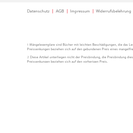
Datenschutz
AGB
Impressum
Widerrufsbelehrung
Mängelexemplare sind Bücher mit leichten Beschädigungen, die das Les
1
Preissenkungen beziehen sich auf den gebundenen Preis eines mangelfre
Diese Artikel unterliegen nicht der Preisbindung, die Preisbindung die
2
Preissenkungen beziehen sich auf den vorherigen Preis.
Durch Öffnen der Leseprobe willigen Sie ein, dass Daten an den Anbie
3
Der gebundene Preis dieses Artikels wird nach Ablauf des auf der Arti
4
Der Preisvergleich bezieht sich auf die unverbindliche Preisempfehlun
5
Der gebundene Preis dieses Artikels wurde vom Verlag gesenkt. Angabe
6
Die Preisbindung dieses Artikels wurde aufgehoben. Angaben zu Preis
7
Der gebundene Preis dieses Artikels wird nach Ablauf des auf der Arti
8
Ihr Gutschein SOMMER13 gilt bis einschließlich 10.08.2026. Sie könne
12
gültig für gesetzlich preisgebundene Artikel (deutschsprachige Bücher 
Gutscheinen und Geschenkkarten kombinierbar. Eine Barauszahlung ist ni