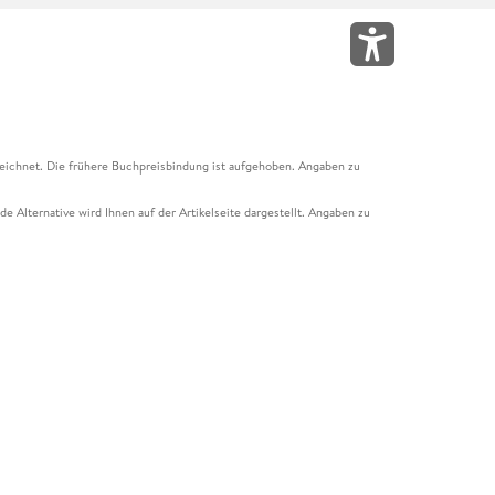
eichnet. Die frühere Buchpreisbindung ist aufgehoben. Angaben zu
e Alternative wird Ihnen auf der Artikelseite dargestellt. Angaben zu
ur Abholung mit Zahlung in der Filiale möglich. Der Gutschein ist nicht
t und das Hugendubel Hörbuch Abo. Der Gutschein ist nicht mit anderen