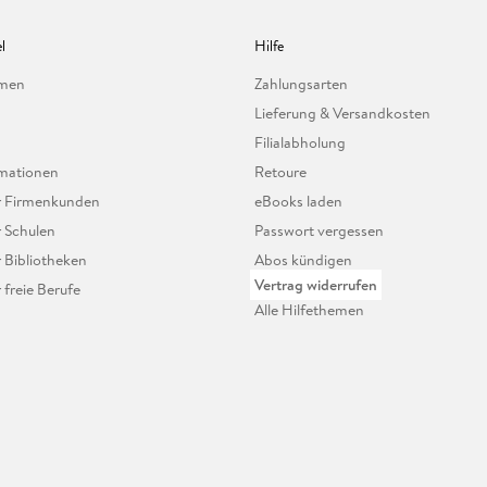
l
Hilfe
hmen
Zahlungsarten
Lieferung & Versandkosten
Filialabholung
mationen
Retoure
ür Firmenkunden
eBooks laden
r Schulen
Passwort vergessen
r Bibliotheken
Abos kündigen
Vertrag widerrufen
r freie Berufe
Alle Hilfethemen