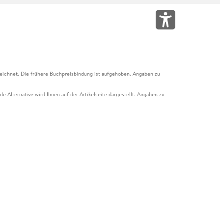
eichnet. Die frühere Buchpreisbindung ist aufgehoben. Angaben zu
e Alternative wird Ihnen auf der Artikelseite dargestellt. Angaben zu
ur Abholung mit Zahlung in der Filiale möglich. Der Gutschein ist nicht
t und das Hugendubel Hörbuch Abo. Der Gutschein ist nicht mit anderen