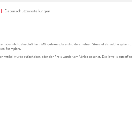
Datenschutzeinstellungen
en aber nicht einschränken. Mängelexemplare sind durch einen Stempel als solche gekennz
ien Exemplars.
ser Artikel wurde aufgehoben oder der Preis wurde vom Verlag gesenkt. Die jeweils zutreffend
ter der Leseprobe übermittelt werden.
kelseite dargestellten Datums vom Verlag angehoben.
g (UVP) des Herstellers.
n zu Preissenkungen beziehen sich auf den vorherigen Preis.
senkungen beziehen sich auf den letzten gebundenen Preis.
kelseite dargestellten Datums vom Verlag angehoben.
n den Gutschein ausschließlich online einlösen unter www.hugendubel.de. Keine Bestellung z
und eBooks) sowie für preisgebundene Kalender, tolino shine (4016621130466), tolino selec
cht möglich. Ein Weiterverkauf und der Handel des Gutscheincodes sind nicht gestattet.