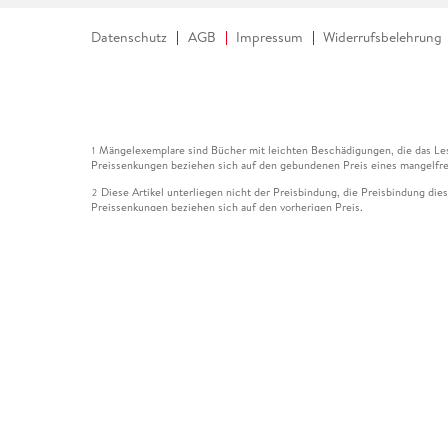
Datenschutz
AGB
Impressum
Widerrufsbelehrung
Mängelexemplare sind Bücher mit leichten Beschädigungen, die das Les
1
Preissenkungen beziehen sich auf den gebundenen Preis eines mangelfre
Diese Artikel unterliegen nicht der Preisbindung, die Preisbindung die
2
Preissenkungen beziehen sich auf den vorherigen Preis.
Durch Öffnen der Leseprobe willigen Sie ein, dass Daten an den Anbie
3
Der gebundene Preis dieses Artikels wird nach Ablauf des auf der Arti
4
Der Preisvergleich bezieht sich auf die unverbindliche Preisempfehlun
5
Der gebundene Preis dieses Artikels wurde vom Verlag gesenkt. Angabe
6
Die Preisbindung dieses Artikels wurde aufgehoben. Angaben zu Preis
7
Der gebundene Preis dieses Artikels wird nach Ablauf des auf der Arti
8
Ihr Gutschein SOMMER13 gilt bis einschließlich 10.08.2026. Sie könne
12
gültig für gesetzlich preisgebundene Artikel (deutschsprachige Bücher 
Gutscheinen und Geschenkkarten kombinierbar. Eine Barauszahlung ist ni