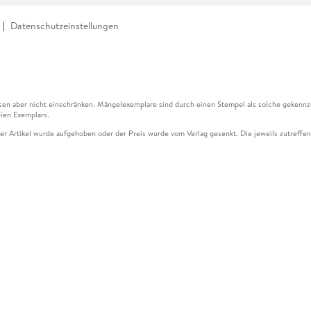
Datenschutzeinstellungen
en aber nicht einschränken. Mängelexemplare sind durch einen Stempel als solche gekennz
ien Exemplars.
ser Artikel wurde aufgehoben oder der Preis wurde vom Verlag gesenkt. Die jeweils zutreffend
ter der Leseprobe übermittelt werden.
kelseite dargestellten Datums vom Verlag angehoben.
g (UVP) des Herstellers.
n zu Preissenkungen beziehen sich auf den vorherigen Preis.
senkungen beziehen sich auf den letzten gebundenen Preis.
kelseite dargestellten Datums vom Verlag angehoben.
n den Gutschein ausschließlich online einlösen unter www.hugendubel.de. Keine Bestellung z
und eBooks) sowie für preisgebundene Kalender, tolino shine (4016621130466), tolino selec
cht möglich. Ein Weiterverkauf und der Handel des Gutscheincodes sind nicht gestattet.