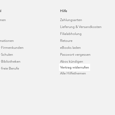
l
Hilfe
hmen
Zahlungsarten
Lieferung & Versandkosten
Filialabholung
mationen
Retoure
ür Firmenkunden
eBooks laden
r Schulen
Passwort vergessen
r Bibliotheken
Abos kündigen
Vertrag widerrufen
r freie Berufe
Alle Hilfethemen