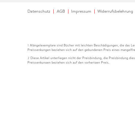
Datenschutz
AGB
Impressum
Widerrufsbelehrung
Mängelexemplare sind Bücher mit leichten Beschädigungen, die das Les
1
Preissenkungen beziehen sich auf den gebundenen Preis eines mangelfre
Diese Artikel unterliegen nicht der Preisbindung, die Preisbindung die
2
Preissenkungen beziehen sich auf den vorherigen Preis.
Durch Öffnen der Leseprobe willigen Sie ein, dass Daten an den Anbie
3
Der gebundene Preis dieses Artikels wird nach Ablauf des auf der Arti
4
Der Preisvergleich bezieht sich auf die unverbindliche Preisempfehlun
5
Der gebundene Preis dieses Artikels wurde vom Verlag gesenkt. Angabe
6
Die Preisbindung dieses Artikels wurde aufgehoben. Angaben zu Preis
7
Der gebundene Preis dieses Artikels wird nach Ablauf des auf der Arti
8
Ihr Gutschein SOMMER13 gilt bis einschließlich 10.08.2026. Sie könne
12
gültig für gesetzlich preisgebundene Artikel (deutschsprachige Bücher 
Gutscheinen und Geschenkkarten kombinierbar. Eine Barauszahlung ist ni