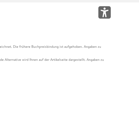
eichnet. Die frühere Buchpreisbindung ist aufgehoben. Angaben zu
e Alternative wird Ihnen auf der Artikelseite dargestellt. Angaben zu
ur Abholung mit Zahlung in der Filiale möglich. Der Gutschein ist nicht
t und das Hugendubel Hörbuch Abo. Der Gutschein ist nicht mit anderen