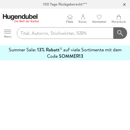
100 Tage Rückgaberecht***
Abholung in über 100 Filialen
Filiale
Konto
Merkzettel
Warenkorb
Hugendubel
Menu
Summer Sale:
13% Rabatt
auf viele Sortimente mit dem
12
mehr
Code
SOMMER13
erfahren