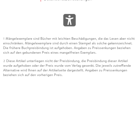
Mängelexemplare sind Bücher mit leichten Beschädigungen, die das Lesen aber nicht
1
einschränken. Mängelexemplare sind durch einen Stempel als solche gekennzeichnet.
Die frühere Buchpreisbindung ist aufgehoben. Angaben zu Preissenkungen beziehen
sich auf den gebundenen Preis eines mangelfreien Exemplars.
Diese Artikel unterliegen nicht der Preisbindung, die Preisbindung dieser Artikel
2
wurde aufgehoben oder der Preis wurde vom Verlag gesenkt. Die jeweils zutreffende
Alternative wird Ihnen auf der Artikelseite dargestellt. Angaben zu Preissenkungen
beziehen sich auf den vorherigen Preis.
Durch Öffnen der Leseprobe willigen Sie ein, dass Daten an den Anbieter der
3
Leseprobe übermittelt werden.
Der gebundene Preis dieses Artikels wird nach Ablauf des auf der Artikelseite
4
dargestellten Datums vom Verlag angehoben.
Der Preisvergleich bezieht sich auf die unverbindliche Preisempfehlung (UVP) des
5
Herstellers.
Der gebundene Preis dieses Artikels wurde vom Verlag gesenkt. Angaben zu
6
Preissenkungen beziehen sich auf den vorherigen Preis.
Die Preisbindung dieses Artikels wurde aufgehoben. Angaben zu Preissenkungen
7