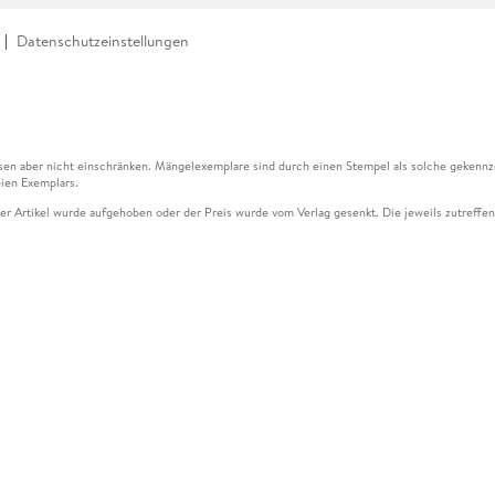
Datenschutzeinstellungen
en aber nicht einschränken. Mängelexemplare sind durch einen Stempel als solche gekennz
ien Exemplars.
ser Artikel wurde aufgehoben oder der Preis wurde vom Verlag gesenkt. Die jeweils zutreffend
ter der Leseprobe übermittelt werden.
kelseite dargestellten Datums vom Verlag angehoben.
g (UVP) des Herstellers.
n zu Preissenkungen beziehen sich auf den vorherigen Preis.
senkungen beziehen sich auf den letzten gebundenen Preis.
kelseite dargestellten Datums vom Verlag angehoben.
n den Gutschein ausschließlich online einlösen unter www.hugendubel.de. Keine Bestellung z
und eBooks) sowie für preisgebundene Kalender, tolino shine (4016621130466), tolino selec
cht möglich. Ein Weiterverkauf und der Handel des Gutscheincodes sind nicht gestattet.