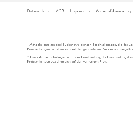
Datenschutz
AGB
Impressum
Widerrufsbelehrung
Mängelexemplare sind Bücher mit leichten Beschädigungen, die das Les
1
Preissenkungen beziehen sich auf den gebundenen Preis eines mangelfre
Diese Artikel unterliegen nicht der Preisbindung, die Preisbindung die
2
Preissenkungen beziehen sich auf den vorherigen Preis.
Durch Öffnen der Leseprobe willigen Sie ein, dass Daten an den Anbie
3
Der gebundene Preis dieses Artikels wird nach Ablauf des auf der Arti
4
Der Preisvergleich bezieht sich auf die unverbindliche Preisempfehlun
5
Der gebundene Preis dieses Artikels wurde vom Verlag gesenkt. Angabe
6
Die Preisbindung dieses Artikels wurde aufgehoben. Angaben zu Preis
7
Der gebundene Preis dieses Artikels wird nach Ablauf des auf der Arti
8
Ihr Gutschein SOMMER13 gilt bis einschließlich 10.08.2026. Sie könne
12
gültig für gesetzlich preisgebundene Artikel (deutschsprachige Bücher 
Gutscheinen und Geschenkkarten kombinierbar. Eine Barauszahlung ist ni