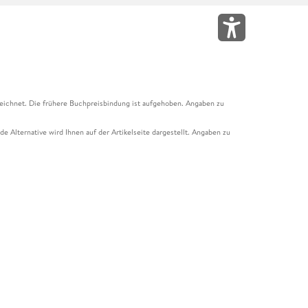
eichnet. Die frühere Buchpreisbindung ist aufgehoben. Angaben zu
e Alternative wird Ihnen auf der Artikelseite dargestellt. Angaben zu
ur Abholung mit Zahlung in der Filiale möglich. Der Gutschein ist nicht
t und das Hugendubel Hörbuch Abo. Der Gutschein ist nicht mit anderen