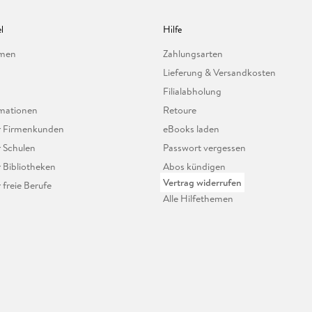
l
Hilfe
hmen
Zahlungsarten
Lieferung & Versandkosten
Filialabholung
mationen
Retoure
ür Firmenkunden
eBooks laden
r Schulen
Passwort vergessen
r Bibliotheken
Abos kündigen
Vertrag widerrufen
r freie Berufe
Alle Hilfethemen