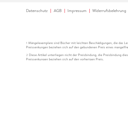
Datenschutz
AGB
Impressum
Widerrufsbelehrung
Mängelexemplare sind Bücher mit leichten Beschädigungen, die das Les
1
Preissenkungen beziehen sich auf den gebundenen Preis eines mangelfre
Diese Artikel unterliegen nicht der Preisbindung, die Preisbindung die
2
Preissenkungen beziehen sich auf den vorherigen Preis.
Durch Öffnen der Leseprobe willigen Sie ein, dass Daten an den Anbie
3
Der gebundene Preis dieses Artikels wird nach Ablauf des auf der Arti
4
Der Preisvergleich bezieht sich auf die unverbindliche Preisempfehlun
5
Der gebundene Preis dieses Artikels wurde vom Verlag gesenkt. Angabe
6
Die Preisbindung dieses Artikels wurde aufgehoben. Angaben zu Preis
7
Der gebundene Preis dieses Artikels wird nach Ablauf des auf der Arti
8
Ihr Gutschein SOMMER13 gilt bis einschließlich 10.08.2026. Sie könne
12
gültig für gesetzlich preisgebundene Artikel (deutschsprachige Bücher 
Gutscheinen und Geschenkkarten kombinierbar. Eine Barauszahlung ist ni