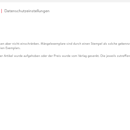
Datenschutzeinstellungen
en aber nicht einschränken. Mängelexemplare sind durch einen Stempel als solche gekennz
ien Exemplars.
ser Artikel wurde aufgehoben oder der Preis wurde vom Verlag gesenkt. Die jeweils zutreffend
ter der Leseprobe übermittelt werden.
kelseite dargestellten Datums vom Verlag angehoben.
g (UVP) des Herstellers.
n zu Preissenkungen beziehen sich auf den vorherigen Preis.
senkungen beziehen sich auf den letzten gebundenen Preis.
kelseite dargestellten Datums vom Verlag angehoben.
n den Gutschein ausschließlich online einlösen unter www.hugendubel.de. Keine Bestellung z
und eBooks) sowie für preisgebundene Kalender, tolino shine (4016621130466), tolino selec
cht möglich. Ein Weiterverkauf und der Handel des Gutscheincodes sind nicht gestattet.