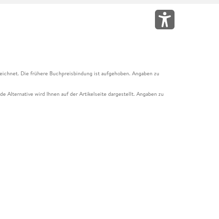
eichnet. Die frühere Buchpreisbindung ist aufgehoben. Angaben zu
e Alternative wird Ihnen auf der Artikelseite dargestellt. Angaben zu
ur Abholung mit Zahlung in der Filiale möglich. Der Gutschein ist nicht
t und das Hugendubel Hörbuch Abo. Der Gutschein ist nicht mit anderen