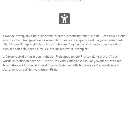
Mängelexemplare sind Bücher mit leichten Beschädigungen, die das Lesen aber nicht
1
einschränken. Mängelexemplare sind durch einen Stempel als solche gekennzeichnet.
Die frühere Buchpreisbindung ist aufgehoben. Angaben zu Preissenkungen beziehen
sich auf den gebundenen Preis eines mangelfreien Exemplars.
Diese Artikel unterliegen nicht der Preisbindung, die Preisbindung dieser Artikel
2
wurde aufgehoben oder der Preis wurde vom Verlag gesenkt. Die jeweils zutreffende
Alternative wird Ihnen auf der Artikelseite dargestellt. Angaben zu Preissenkungen
beziehen sich auf den vorherigen Preis.
Durch Öffnen der Leseprobe willigen Sie ein, dass Daten an den Anbieter der
3
Leseprobe übermittelt werden.
Der gebundene Preis dieses Artikels wird nach Ablauf des auf der Artikelseite
4
dargestellten Datums vom Verlag angehoben.
Der Preisvergleich bezieht sich auf die unverbindliche Preisempfehlung (UVP) des
5
Herstellers.
Der gebundene Preis dieses Artikels wurde vom Verlag gesenkt. Angaben zu
6
Preissenkungen beziehen sich auf den vorherigen Preis.
Die Preisbindung dieses Artikels wurde aufgehoben. Angaben zu Preissenkungen
7