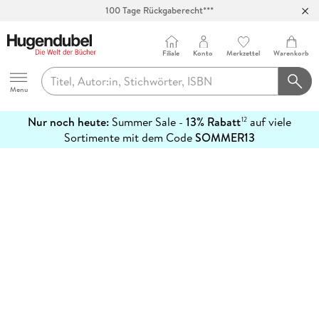
100 Tage Rückgaberecht***
Abholung in über 100 Filialen
Filiale
Konto
Merkzettel
Warenkorb
Hugendubel
Menu
Nur noch heute:
Summer Sale -
13% Rabatt
auf viele
12
mehr
Sortimente mit dem Code
SOMMER13
erfahren