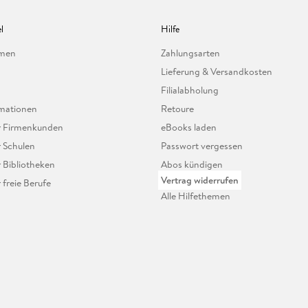
l
Hilfe
hmen
Zahlungsarten
Lieferung & Versandkosten
Filialabholung
mationen
Retoure
ür Firmenkunden
eBooks laden
r Schulen
Passwort vergessen
r Bibliotheken
Abos kündigen
Vertrag widerrufen
r freie Berufe
Alle Hilfethemen