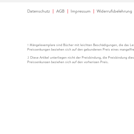
Datenschutz
AGB
Impressum
Widerrufsbelehrung
Mängelexemplare sind Bücher mit leichten Beschädigungen, die das Les
1
Preissenkungen beziehen sich auf den gebundenen Preis eines mangelfre
Diese Artikel unterliegen nicht der Preisbindung, die Preisbindung die
2
Preissenkungen beziehen sich auf den vorherigen Preis.
Durch Öffnen der Leseprobe willigen Sie ein, dass Daten an den Anbie
3
Der gebundene Preis dieses Artikels wird nach Ablauf des auf der Arti
4
Der Preisvergleich bezieht sich auf die unverbindliche Preisempfehlun
5
Der gebundene Preis dieses Artikels wurde vom Verlag gesenkt. Angabe
6
Die Preisbindung dieses Artikels wurde aufgehoben. Angaben zu Preis
7
Der gebundene Preis dieses Artikels wird nach Ablauf des auf der Arti
8
Ihr Gutschein SOMMER13 gilt bis einschließlich 10.08.2026. Sie könne
12
gültig für gesetzlich preisgebundene Artikel (deutschsprachige Bücher 
Gutscheinen und Geschenkkarten kombinierbar. Eine Barauszahlung ist ni