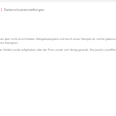
Datenschutzeinstellungen
en aber nicht einschränken. Mängelexemplare sind durch einen Stempel als solche gekennz
ien Exemplars.
ser Artikel wurde aufgehoben oder der Preis wurde vom Verlag gesenkt. Die jeweils zutreffend
ter der Leseprobe übermittelt werden.
kelseite dargestellten Datums vom Verlag angehoben.
g (UVP) des Herstellers.
n zu Preissenkungen beziehen sich auf den vorherigen Preis.
senkungen beziehen sich auf den letzten gebundenen Preis.
kelseite dargestellten Datums vom Verlag angehoben.
n den Gutschein ausschließlich online einlösen unter www.hugendubel.de. Keine Bestellung z
und eBooks) sowie für preisgebundene Kalender, tolino shine (4016621130466), tolino selec
cht möglich. Ein Weiterverkauf und der Handel des Gutscheincodes sind nicht gestattet.