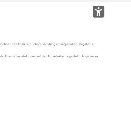
eichnet. Die frühere Buchpreisbindung ist aufgehoben. Angaben zu
e Alternative wird Ihnen auf der Artikelseite dargestellt. Angaben zu
ur Abholung mit Zahlung in der Filiale möglich. Der Gutschein ist nicht
t und das Hugendubel Hörbuch Abo. Der Gutschein ist nicht mit anderen