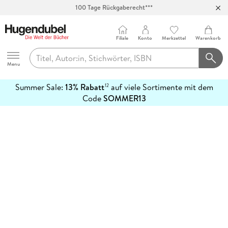
100 Tage Rückgaberecht***
Abholung in über 100 Filialen
Filiale
Konto
Merkzettel
Warenkorb
Hugendubel
Menu
Summer Sale:
13% Rabatt
auf viele Sortimente mit dem
12
mehr
Code
SOMMER13
erfahren