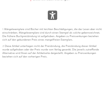
Mängelexemplare sind Bücher mit leichten Beschädigungen, die das Lesen aber nicht
1
einschränken. Mängelexemplare sind durch einen Stempel als solche gekennzeichnet.
Die frühere Buchpreisbindung ist aufgehoben. Angaben zu Preissenkungen beziehen
sich auf den gebundenen Preis eines mangelfreien Exemplars.
Diese Artikel unterliegen nicht der Preisbindung, die Preisbindung dieser Artikel
2
wurde aufgehoben oder der Preis wurde vom Verlag gesenkt. Die jeweils zutreffende
Alternative wird Ihnen auf der Artikelseite dargestellt. Angaben zu Preissenkungen
beziehen sich auf den vorherigen Preis.
Durch Öffnen der Leseprobe willigen Sie ein, dass Daten an den Anbieter der
3
Leseprobe übermittelt werden.
Der gebundene Preis dieses Artikels wird nach Ablauf des auf der Artikelseite
4
dargestellten Datums vom Verlag angehoben.
Der Preisvergleich bezieht sich auf die unverbindliche Preisempfehlung (UVP) des
5
Herstellers.
Der gebundene Preis dieses Artikels wurde vom Verlag gesenkt. Angaben zu
6
Preissenkungen beziehen sich auf den vorherigen Preis.
Die Preisbindung dieses Artikels wurde aufgehoben. Angaben zu Preissenkungen
7