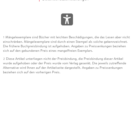
Mängelexemplare sind Bücher mit leichten Beschädigungen, die das Lesen aber nicht
1
einschränken. Mängelexemplare sind durch einen Stempel als solche gekennzeichnet.
Die frühere Buchpreisbindung ist aufgehoben. Angaben zu Preissenkungen beziehen
sich auf den gebundenen Preis eines mangelfreien Exemplars.
Diese Artikel unterliegen nicht der Preisbindung, die Preisbindung dieser Artikel
2
wurde aufgehoben oder der Preis wurde vom Verlag gesenkt. Die jeweils zutreffende
Alternative wird Ihnen auf der Artikelseite dargestellt. Angaben zu Preissenkungen
beziehen sich auf den vorherigen Preis.
Durch Öffnen der Leseprobe willigen Sie ein, dass Daten an den Anbieter der
3
Leseprobe übermittelt werden.
Der gebundene Preis dieses Artikels wird nach Ablauf des auf der Artikelseite
4
dargestellten Datums vom Verlag angehoben.
Der Preisvergleich bezieht sich auf die unverbindliche Preisempfehlung (UVP) des
5
Herstellers.
Der gebundene Preis dieses Artikels wurde vom Verlag gesenkt. Angaben zu
6
Preissenkungen beziehen sich auf den vorherigen Preis.
Die Preisbindung dieses Artikels wurde aufgehoben. Angaben zu Preissenkungen
7