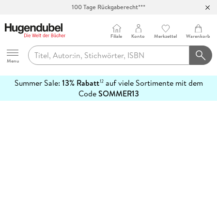
100 Tage Rückgaberecht***
Abholung in über 100 Filialen
Filiale
Konto
Merkzettel
Warenkorb
Hugendubel
Menu
Summer Sale:
13% Rabatt
auf viele Sortimente mit dem
12
mehr
Code
SOMMER13
erfahren