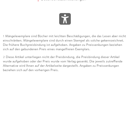
Mängelexemplare sind Bücher mit leichten Beschädigungen, die das Lesen aber nicht
1
einschränken. Mängelexemplare sind durch einen Stempel als solche gekennzeichnet.
Die frühere Buchpreisbindung ist aufgehoben. Angaben zu Preissenkungen beziehen
sich auf den gebundenen Preis eines mangelfreien Exemplars.
Diese Artikel unterliegen nicht der Preisbindung, die Preisbindung dieser Artikel
2
wurde aufgehoben oder der Preis wurde vom Verlag gesenkt. Die jeweils zutreffende
Alternative wird Ihnen auf der Artikelseite dargestellt. Angaben zu Preissenkungen
beziehen sich auf den vorherigen Preis.
Durch Öffnen der Leseprobe willigen Sie ein, dass Daten an den Anbieter der
3
Leseprobe übermittelt werden.
Der gebundene Preis dieses Artikels wird nach Ablauf des auf der Artikelseite
4
dargestellten Datums vom Verlag angehoben.
Der Preisvergleich bezieht sich auf die unverbindliche Preisempfehlung (UVP) des
5
Herstellers.
Der gebundene Preis dieses Artikels wurde vom Verlag gesenkt. Angaben zu
6
Preissenkungen beziehen sich auf den vorherigen Preis.
Die Preisbindung dieses Artikels wurde aufgehoben. Angaben zu Preissenkungen
7