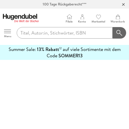
100 Tage Rückgaberecht***
Abholung in über 100 Filialen
Filiale
Konto
Merkzettel
Warenkorb
Hugendubel
Menu
Summer Sale:
13% Rabatt
auf viele Sortimente mit dem
12
mehr
Code
SOMMER13
erfahren