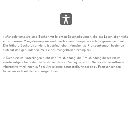
Mängelexemplare sind Bücher mit leichten Beschädigungen, die das Lesen aber nicht
1
einschränken. Mängelexemplare sind durch einen Stempel als solche gekennzeichnet.
Die frühere Buchpreisbindung ist aufgehoben. Angaben zu Preissenkungen beziehen
sich auf den gebundenen Preis eines mangelfreien Exemplars.
Diese Artikel unterliegen nicht der Preisbindung, die Preisbindung dieser Artikel
2
wurde aufgehoben oder der Preis wurde vom Verlag gesenkt. Die jeweils zutreffende
Alternative wird Ihnen auf der Artikelseite dargestellt. Angaben zu Preissenkungen
beziehen sich auf den vorherigen Preis.
Durch Öffnen der Leseprobe willigen Sie ein, dass Daten an den Anbieter der
3
Leseprobe übermittelt werden.
Der gebundene Preis dieses Artikels wird nach Ablauf des auf der Artikelseite
4
dargestellten Datums vom Verlag angehoben.
Der Preisvergleich bezieht sich auf die unverbindliche Preisempfehlung (UVP) des
5
Herstellers.
Der gebundene Preis dieses Artikels wurde vom Verlag gesenkt. Angaben zu
6
Preissenkungen beziehen sich auf den vorherigen Preis.
Die Preisbindung dieses Artikels wurde aufgehoben. Angaben zu Preissenkungen
7