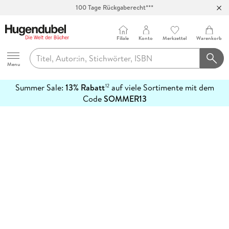
100 Tage Rückgaberecht***
Abholung in über 100 Filialen
Filiale
Konto
Merkzettel
Warenkorb
Hugendubel
Menu
Summer Sale:
13% Rabatt
auf viele Sortimente mit dem
12
mehr
Code
SOMMER13
erfahren