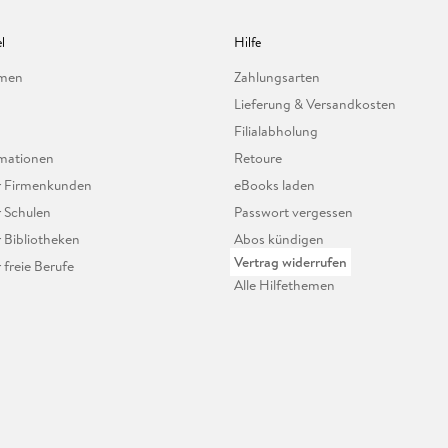
l
Hilfe
hmen
Zahlungsarten
Lieferung & Versandkosten
Filialabholung
mationen
Retoure
ür Firmenkunden
eBooks laden
r Schulen
Passwort vergessen
r Bibliotheken
Abos kündigen
Vertrag widerrufen
r freie Berufe
Alle Hilfethemen