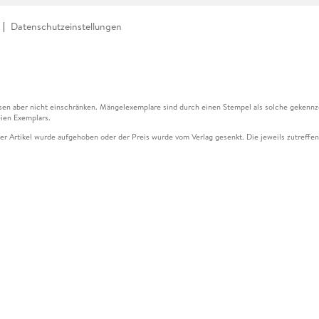
Datenschutzeinstellungen
en aber nicht einschränken. Mängelexemplare sind durch einen Stempel als solche gekennz
ien Exemplars.
ser Artikel wurde aufgehoben oder der Preis wurde vom Verlag gesenkt. Die jeweils zutreffend
ter der Leseprobe übermittelt werden.
kelseite dargestellten Datums vom Verlag angehoben.
g (UVP) des Herstellers.
n zu Preissenkungen beziehen sich auf den vorherigen Preis.
senkungen beziehen sich auf den letzten gebundenen Preis.
kelseite dargestellten Datums vom Verlag angehoben.
n den Gutschein ausschließlich online einlösen unter www.hugendubel.de. Keine Bestellung z
und eBooks) sowie für preisgebundene Kalender, tolino shine (4016621130466), tolino selec
cht möglich. Ein Weiterverkauf und der Handel des Gutscheincodes sind nicht gestattet.