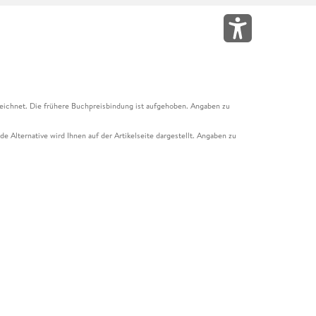
eichnet. Die frühere Buchpreisbindung ist aufgehoben. Angaben zu
e Alternative wird Ihnen auf der Artikelseite dargestellt. Angaben zu
ur Abholung mit Zahlung in der Filiale möglich. Der Gutschein ist nicht
t und das Hugendubel Hörbuch Abo. Der Gutschein ist nicht mit anderen