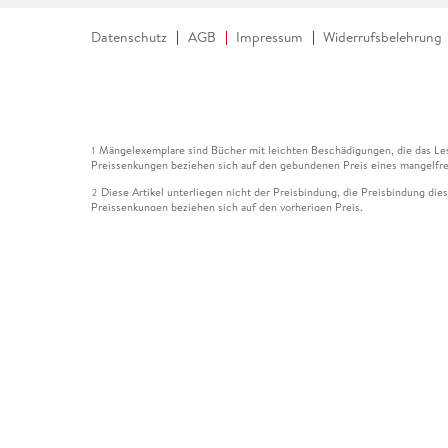
Datenschutz
AGB
Impressum
Widerrufsbelehrung
Mängelexemplare sind Bücher mit leichten Beschädigungen, die das Les
1
Preissenkungen beziehen sich auf den gebundenen Preis eines mangelfre
Diese Artikel unterliegen nicht der Preisbindung, die Preisbindung die
2
Preissenkungen beziehen sich auf den vorherigen Preis.
Durch Öffnen der Leseprobe willigen Sie ein, dass Daten an den Anbie
3
Der gebundene Preis dieses Artikels wird nach Ablauf des auf der Arti
4
Der Preisvergleich bezieht sich auf die unverbindliche Preisempfehlun
5
Der gebundene Preis dieses Artikels wurde vom Verlag gesenkt. Angabe
6
Die Preisbindung dieses Artikels wurde aufgehoben. Angaben zu Preis
7
Der gebundene Preis dieses Artikels wird nach Ablauf des auf der Arti
8
Ihr Gutschein SOMMER13 gilt bis einschließlich 10.08.2026. Sie könne
12
gültig für gesetzlich preisgebundene Artikel (deutschsprachige Bücher 
Gutscheinen und Geschenkkarten kombinierbar. Eine Barauszahlung ist ni