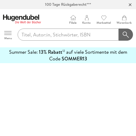
100 Tage Rückgaberecht***
Abholung in über 100 Filialen
Filiale
Konto
Merkzettel
Warenkorb
Hugendubel
Menu
Summer Sale:
13% Rabatt
auf viele Sortimente mit dem
12
mehr
Code
SOMMER13
erfahren