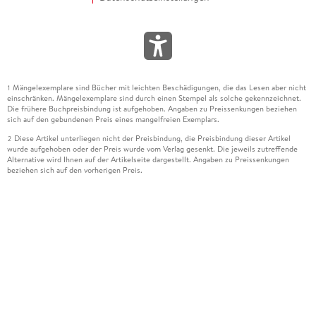
Mängelexemplare sind Bücher mit leichten Beschädigungen, die das Lesen aber nicht
1
einschränken. Mängelexemplare sind durch einen Stempel als solche gekennzeichnet.
Die frühere Buchpreisbindung ist aufgehoben. Angaben zu Preissenkungen beziehen
sich auf den gebundenen Preis eines mangelfreien Exemplars.
Diese Artikel unterliegen nicht der Preisbindung, die Preisbindung dieser Artikel
2
wurde aufgehoben oder der Preis wurde vom Verlag gesenkt. Die jeweils zutreffende
Alternative wird Ihnen auf der Artikelseite dargestellt. Angaben zu Preissenkungen
beziehen sich auf den vorherigen Preis.
Durch Öffnen der Leseprobe willigen Sie ein, dass Daten an den Anbieter der
3
Leseprobe übermittelt werden.
Der gebundene Preis dieses Artikels wird nach Ablauf des auf der Artikelseite
4
dargestellten Datums vom Verlag angehoben.
Der Preisvergleich bezieht sich auf die unverbindliche Preisempfehlung (UVP) des
5
Herstellers.
Der gebundene Preis dieses Artikels wurde vom Verlag gesenkt. Angaben zu
6
Preissenkungen beziehen sich auf den vorherigen Preis.
Die Preisbindung dieses Artikels wurde aufgehoben. Angaben zu Preissenkungen
7