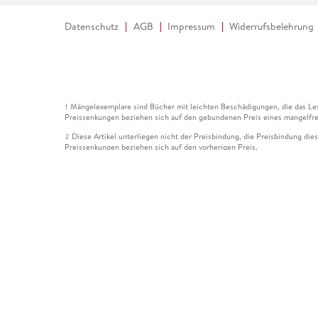
Datenschutz
AGB
Impressum
Widerrufsbelehrung
Mängelexemplare sind Bücher mit leichten Beschädigungen, die das Les
1
Preissenkungen beziehen sich auf den gebundenen Preis eines mangelfre
Diese Artikel unterliegen nicht der Preisbindung, die Preisbindung die
2
Preissenkungen beziehen sich auf den vorherigen Preis.
Durch Öffnen der Leseprobe willigen Sie ein, dass Daten an den Anbie
3
Der gebundene Preis dieses Artikels wird nach Ablauf des auf der Arti
4
Der Preisvergleich bezieht sich auf die unverbindliche Preisempfehlun
5
Der gebundene Preis dieses Artikels wurde vom Verlag gesenkt. Angabe
6
Die Preisbindung dieses Artikels wurde aufgehoben. Angaben zu Preis
7
Der gebundene Preis dieses Artikels wird nach Ablauf des auf der Arti
8
Ihr Gutschein SOMMER13 gilt bis einschließlich 10.08.2026. Sie könne
12
gültig für gesetzlich preisgebundene Artikel (deutschsprachige Bücher 
Gutscheinen und Geschenkkarten kombinierbar. Eine Barauszahlung ist ni