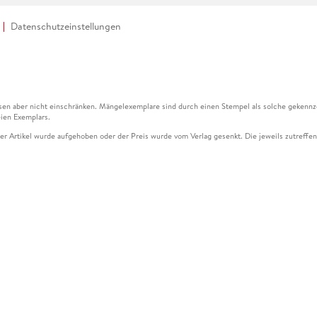
Datenschutzeinstellungen
en aber nicht einschränken. Mängelexemplare sind durch einen Stempel als solche gekennz
ien Exemplars.
ser Artikel wurde aufgehoben oder der Preis wurde vom Verlag gesenkt. Die jeweils zutreffend
ter der Leseprobe übermittelt werden.
kelseite dargestellten Datums vom Verlag angehoben.
g (UVP) des Herstellers.
n zu Preissenkungen beziehen sich auf den vorherigen Preis.
senkungen beziehen sich auf den letzten gebundenen Preis.
kelseite dargestellten Datums vom Verlag angehoben.
n den Gutschein ausschließlich online einlösen unter www.hugendubel.de. Keine Bestellung z
und eBooks) sowie für preisgebundene Kalender, tolino shine (4016621130466), tolino selec
cht möglich. Ein Weiterverkauf und der Handel des Gutscheincodes sind nicht gestattet.