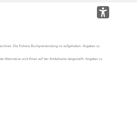
eichnet. Die frühere Buchpreisbindung ist aufgehoben. Angaben zu
e Alternative wird Ihnen auf der Artikelseite dargestellt. Angaben zu
ur Abholung mit Zahlung in der Filiale möglich. Der Gutschein ist nicht
t und das Hugendubel Hörbuch Abo. Der Gutschein ist nicht mit anderen