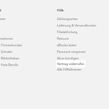
l
Hilfe
hmen
Zahlungsarten
Lieferung & Versandkosten
Filialabholung
mationen
Retoure
ür Firmenkunden
eBooks laden
r Schulen
Passwort vergessen
r Bibliotheken
Abos kündigen
Vertrag widerrufen
r freie Berufe
Alle Hilfethemen