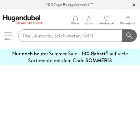
100 Tage Rückgaberecht***
Abholung in über 100 Filialen
Filiale
Konto
Merkzettel
Warenkorb
Hugendubel
Menu
Nur noch heute:
Summer Sale -
13% Rabatt
auf viele
12
mehr
Sortimente mit dem Code
SOMMER13
erfahren