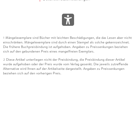
Mängelexemplare sind Bücher mit leichten Beschädigungen, die das Lesen aber nicht
1
einschränken. Mängelexemplare sind durch einen Stempel als solche gekennzeichnet.
Die frühere Buchpreisbindung ist aufgehoben. Angaben zu Preissenkungen beziehen
sich auf den gebundenen Preis eines mangelfreien Exemplars.
Diese Artikel unterliegen nicht der Preisbindung, die Preisbindung dieser Artikel
2
wurde aufgehoben oder der Preis wurde vom Verlag gesenkt. Die jeweils zutreffende
Alternative wird Ihnen auf der Artikelseite dargestellt. Angaben zu Preissenkungen
beziehen sich auf den vorherigen Preis.
Durch Öffnen der Leseprobe willigen Sie ein, dass Daten an den Anbieter der
3
Leseprobe übermittelt werden.
Der gebundene Preis dieses Artikels wird nach Ablauf des auf der Artikelseite
4
dargestellten Datums vom Verlag angehoben.
Der Preisvergleich bezieht sich auf die unverbindliche Preisempfehlung (UVP) des
5
Herstellers.
Der gebundene Preis dieses Artikels wurde vom Verlag gesenkt. Angaben zu
6
Preissenkungen beziehen sich auf den vorherigen Preis.
Die Preisbindung dieses Artikels wurde aufgehoben. Angaben zu Preissenkungen
7