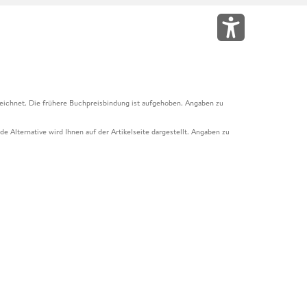
eichnet. Die frühere Buchpreisbindung ist aufgehoben. Angaben zu
e Alternative wird Ihnen auf der Artikelseite dargestellt. Angaben zu
ur Abholung mit Zahlung in der Filiale möglich. Der Gutschein ist nicht
t und das Hugendubel Hörbuch Abo. Der Gutschein ist nicht mit anderen