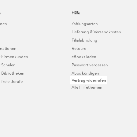
l
Hilfe
hmen
Zahlungsarten
Lieferung & Versandkosten
Filialabholung
mationen
Retoure
ür Firmenkunden
eBooks laden
r Schulen
Passwort vergessen
r Bibliotheken
Abos kündigen
Vertrag widerrufen
r freie Berufe
Alle Hilfethemen