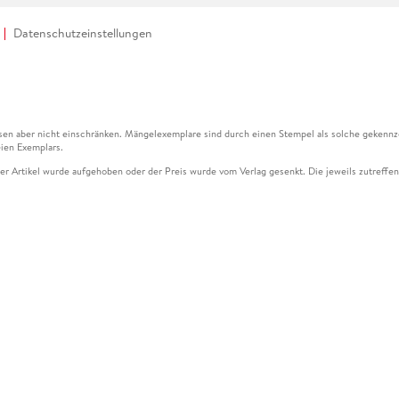
Datenschutzeinstellungen
en aber nicht einschränken. Mängelexemplare sind durch einen Stempel als solche gekennz
ien Exemplars.
ser Artikel wurde aufgehoben oder der Preis wurde vom Verlag gesenkt. Die jeweils zutreffend
ter der Leseprobe übermittelt werden.
kelseite dargestellten Datums vom Verlag angehoben.
g (UVP) des Herstellers.
n zu Preissenkungen beziehen sich auf den vorherigen Preis.
senkungen beziehen sich auf den letzten gebundenen Preis.
kelseite dargestellten Datums vom Verlag angehoben.
n den Gutschein ausschließlich online einlösen unter www.hugendubel.de. Keine Bestellung z
und eBooks) sowie für preisgebundene Kalender, tolino shine (4016621130466), tolino selec
cht möglich. Ein Weiterverkauf und der Handel des Gutscheincodes sind nicht gestattet.