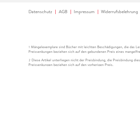
Datenschutz
AGB
Impressum
Widerrufsbelehrung
Mängelexemplare sind Bücher mit leichten Beschädigungen, die das Les
1
Preissenkungen beziehen sich auf den gebundenen Preis eines mangelfre
Diese Artikel unterliegen nicht der Preisbindung, die Preisbindung die
2
Preissenkungen beziehen sich auf den vorherigen Preis.
Durch Öffnen der Leseprobe willigen Sie ein, dass Daten an den Anbie
3
Der gebundene Preis dieses Artikels wird nach Ablauf des auf der Arti
4
Der Preisvergleich bezieht sich auf die unverbindliche Preisempfehlun
5
Der gebundene Preis dieses Artikels wurde vom Verlag gesenkt. Angabe
6
Die Preisbindung dieses Artikels wurde aufgehoben. Angaben zu Preis
7
Der gebundene Preis dieses Artikels wird nach Ablauf des auf der Arti
8
Ihr Gutschein SOMMER13 gilt bis einschließlich 10.08.2026. Sie könne
12
gültig für gesetzlich preisgebundene Artikel (deutschsprachige Bücher 
Gutscheinen und Geschenkkarten kombinierbar. Eine Barauszahlung ist ni